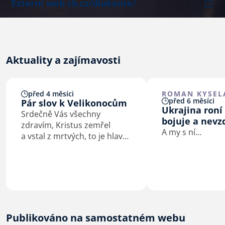
Externí web cb.cz/diakonie/
Aktuality a zajímavosti
před 4 měsíci
ROMAN KYSEL
před 6 měsíci
Pár slov k Velikonocům
Ukrajina roní 
Srdečně Vás všechny
bojuje a nevz
zdravím, Kristus zemřel
A my s ní…
a vstal z mrtvých, to je hlavní
poselství Velikonoc.
U příležitosti těch letošních
mě napadla myšlenka, že ani
sám Bůh nedosáhl svého cíle
a vítězství tak nějak lehce…
Publikováno na samostatném webu