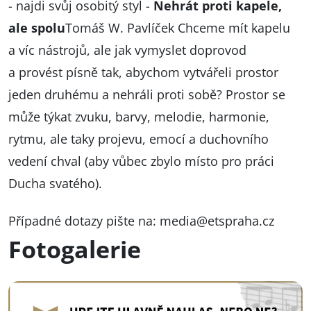
- najdi svůj osobitý styl -
Nehrát proti kapele,
ale spolu
Tomáš W. Pavlíček
Chceme mít kapelu
a víc nástrojů, ale jak vymyslet doprovod
a provést písně tak, abychom vytvářeli prostor
jeden druhému a nehráli proti sobě? Prostor se
může týkat zvuku, barvy, melodie, harmonie,
rytmu, ale taky projevu, emocí a duchovního
vedení chval (aby vůbec zbylo místo pro práci
Ducha svatého).
Případné dotazy pište na:
media@etspraha.cz
Fotogalerie