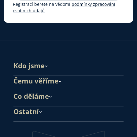
Registrací berete na vědomí
podmínky zpracování
osobních údajů
Kdo jsme
Čemu věříme
Co děláme
Ostatní