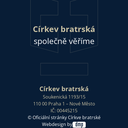
Církev bratrská
společně věříme
Církev bratrská
Soukenická 1193/15
110 00 Praha 1 – Nové Město
IČ: 00445215
© Oficiální stránky Církve bratrské
Webdesign by