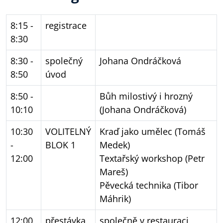
8:15 -
registrace
8:30
8:30 -
společný
Johana Ondráčková
8:50
úvod
8:50 -
Bůh milostivý i hrozný
10:10
(Johana Ondráčková)
10:30
VOLITELNÝ
Kraď jako umělec (Tomáš
-
BLOK 1
Medek)
12:00
Textařský workshop (Petr
Mareš)
Pěvecká technika (Tibor
Máhrik)
12:00
přestávka
společně v restauraci