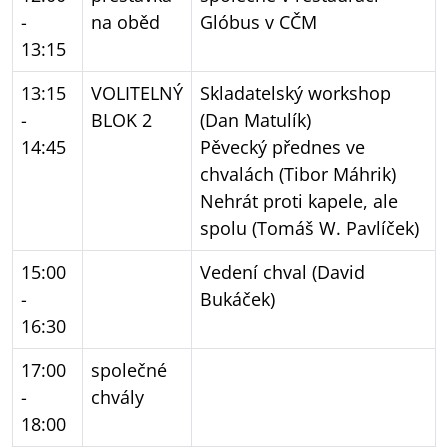
-
na oběd
Glóbus v CČM
13:15
13:15
VOLITELNÝ
Skladatelský workshop
-
BLOK 2
(Dan Matulík)
14:45
Pěvecký přednes ve
chvalách (Tibor Máhrik)
Nehrát proti kapele, ale
spolu (Tomáš W. Pavlíček)
15:00
Vedení chval (David
-
Bukáček)
16:30
17:00
společné
-
chvály
18:00