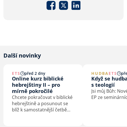
Další novinky
ETS
před 2 dny
HUDBA
ETS
př
Online kurz biblické
Když se hudb
hebrejštiny II – pro
s teologií
mírně pokročilé
Jsi můj Bůh: Nov
Chcete pokračovat v biblické
EP ze seminárníc
hebrejštině a posunout se
blíž k samostatnější četbě
původního textu? Od září
2026 otevírá ETS navazující