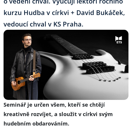
o vedení chval. Vyučují lektoři ročního
kurzu Hudba v církvi
+ David Bukáček,
vedoucí chval v KS Praha.
Seminář je určen všem, kteří se chtějí
kreativně rozvíjet, a sloužit v církvi svým
hudebním obdarováním.