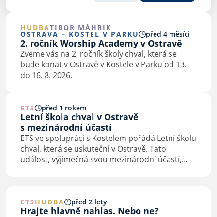
HUDBA
TIBOR MÁHRIK
OSTRAVA – KOSTEL V PARKU
před 4 měsíci
2. ročník Worship Academy v Ostravě
Zveme vás na 2. ročník školy chval, která se
bude konat v Ostravě v Kostele v Parku od 13.
do 16. 8. 2026.
ETS
před 1 rokem
Letní škola chval v Ostravě
s mezinárodní účastí
ETS ve spolupráci s Kostelem pořádá Letní školu
chval, která se uskuteční v Ostravě. Tato
událost, výjimečná svou mezinárodní účastí,
nabízí jedinečnou příležitost pro všechny
zájemce o chválu hudbou, zpěvem, o duchovní…
ETS
HUDBA
před 2 lety
Hrajte hlavně nahlas. Nebo ne?