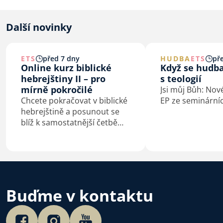
Další novinky
ETS
před 7 dny
HUDBA
ETS
př
Online kurz biblické
Když se hudb
hebrejštiny II – pro
s teologií
mírně pokročilé
Jsi můj Bůh: Nov
Chcete pokračovat v biblické
EP ze seminárníc
hebrejštině a posunout se
blíž k samostatnější četbě
původního textu? Od září
2026 otevírá ETS navazující
online kurz pro mírně
pokročilé.
Buďme v kontaktu