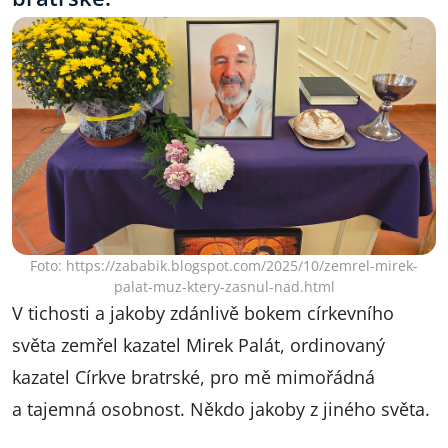
Foto: https://zababik.blogspot.com/2025/10/zemrel-mirek-
palat-muz-ktery-zasnul-nad.html
V tichosti a jakoby zdánlivě bokem církevního
světa zemřel kazatel Mirek Palát, ordinovaný
kazatel Církve bratrské, pro mě mimořádná
a tajemná osobnost. Někdo jakoby z jiného světa.