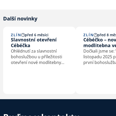
Další novinky
ZLÍN
před 6 měsíci
ZLÍN
před 8 měs
Slavnostní otevření
Cébéčko – no
Cébéčka
modlitebna ve
Ohlédnutí za slavnostní
Dočkali jsme se: 
bohoslužbou u příležitosti
listopadu 2025 
otevření nové modlitebny
první bohoslužb
Církve bratrské ve Zlíně
nové modlitebně
sboru Církve bra