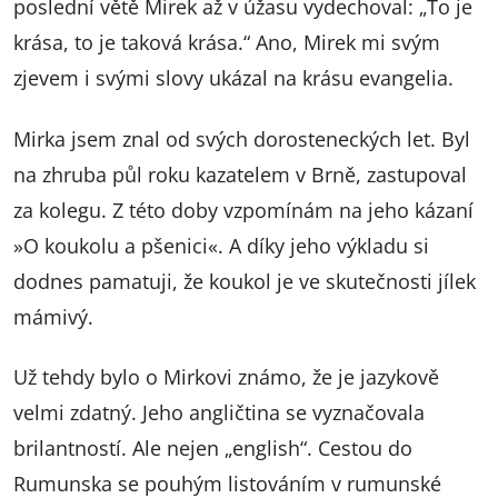
poslední větě Mirek až v úžasu vydechoval: „To je
krása, to je taková krása.“ Ano, Mirek mi svým
zjevem i svými slovy ukázal na krásu evangelia.
Mirka jsem znal od svých dorosteneckých let. Byl
na zhruba půl roku kazatelem v Brně, zastupoval
za kolegu. Z této doby vzpomínám na jeho kázaní
»O koukolu a pšenici«. A díky jeho výkladu si
dodnes pamatuji, že koukol je ve skutečnosti jílek
mámivý.
Už tehdy bylo o Mirkovi známo, že je jazykově
velmi zdatný. Jeho angličtina se vyznačovala
brilantností. Ale nejen „english“. Cestou do
Rumunska se pouhým listováním v rumunské