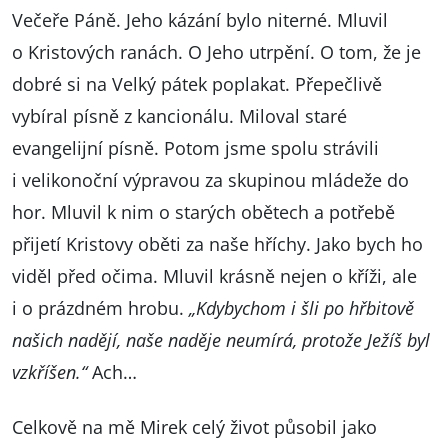
Večeře Páně. Jeho kázání bylo niterné. Mluvil
o Kristových ranách. O Jeho utrpění. O tom, že je
dobré si na Velký pátek poplakat. Přepečlivě
vybíral písně z kancionálu. Miloval staré
evangelijní písně. Potom jsme spolu strávili
i velikonoční výpravou za skupinou mládeže do
hor. Mluvil k nim o starých obětech a potřebě
přijetí Kristovy oběti za naše hříchy. Jako bych ho
viděl před očima. Mluvil krásně nejen o kříži, ale
i o prázdném hrobu.
„Kdybychom i šli po hřbitově
našich nadějí, naše naděje neumírá, protože Ježíš byl
vzkříšen.“
Ach…
Celkově na mě Mirek celý život působil jako