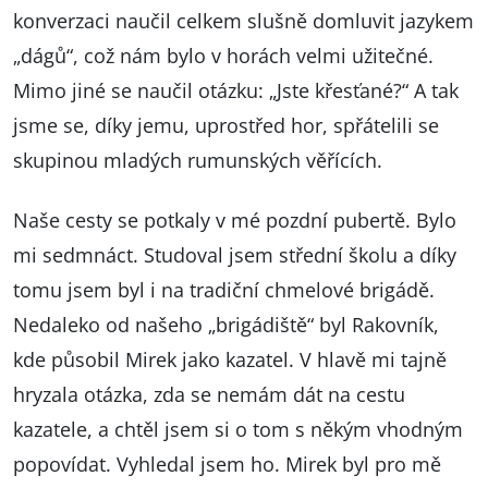
konverzaci naučil celkem slušně domluvit jazykem
„dágů“, což nám bylo v horách velmi užitečné.
Mimo jiné se naučil otázku: „Jste křesťané?“ A tak
jsme se, díky jemu, uprostřed hor, spřátelili se
skupinou mladých rumunských věřících.
Naše cesty se potkaly v mé pozdní pubertě. Bylo
mi sedmnáct. Studoval jsem střední školu a díky
tomu jsem byl i na tradiční chmelové brigádě.
Nedaleko od našeho „brigádiště“ byl Rakovník,
kde působil Mirek jako kazatel. V hlavě mi tajně
hryzala otázka, zda se nemám dát na cestu
kazatele, a chtěl jsem si o tom s někým vhodným
popovídat. Vyhledal jsem ho. Mirek byl pro mě