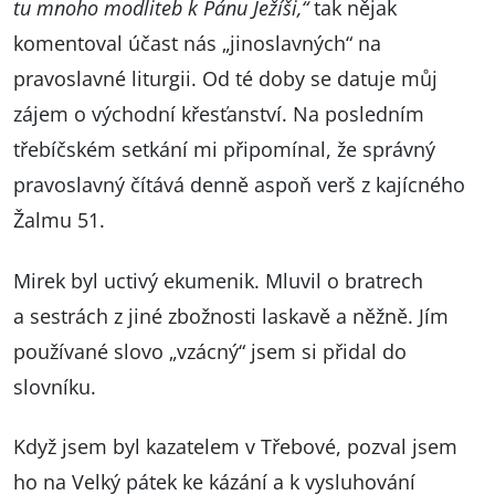
tu mnoho modliteb k Pánu Ježíši,“
tak nějak
komentoval účast nás „jinoslavných“ na
pravoslavné liturgii. Od té doby se datuje můj
zájem o východní křesťanství. Na posledním
třebíčském setkání mi připomínal, že správný
pravoslavný čítává denně aspoň verš z kajícného
Žalmu 51.
Mirek byl uctivý ekumenik. Mluvil o bratrech
a sestrách z jiné zbožnosti laskavě a něžně. Jím
používané slovo „vzácný“ jsem si přidal do
slovníku.
Když jsem byl kazatelem v Třebové, pozval jsem
ho na Velký pátek ke kázání a k vysluhování