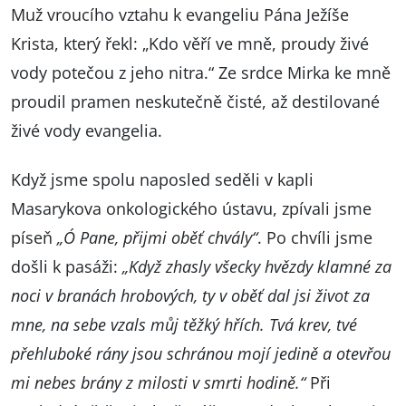
Muž vroucího vztahu k evangeliu Pána Ježíše
Krista, který řekl: „Kdo věří ve mně, proudy živé
vody potečou z jeho nitra.“ Ze srdce Mirka ke mně
proudil pramen neskutečně čisté, až destilované
živé vody evangelia.
Když jsme spolu naposled seděli v kapli
Masarykova onkologického ústavu, zpívali jsme
píseň
„Ó Pane, přijmi oběť chvály“
. Po chvíli jsme
došli k pasáži:
„Když zhasly všecky hvězdy klamné za
noci v branách hrobových, ty v oběť dal jsi život za
mne, na sebe vzals můj těžký hřích. Tvá krev, tvé
přehluboké rány jsou schránou mojí jedině a otevřou
mi nebes brány z milosti v smrti hodině.“
Při