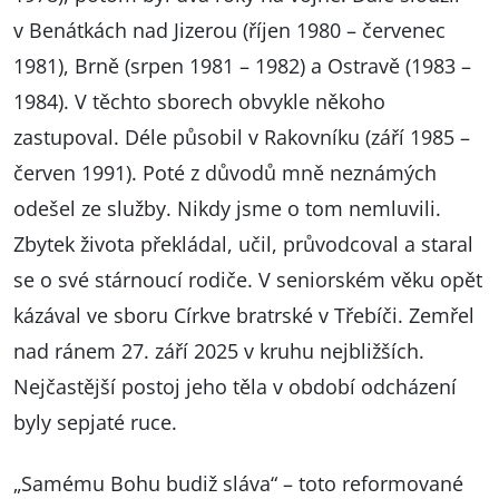
v Benátkách nad Jizerou (říjen 1980 – červenec
1981), Brně (srpen 1981 – 1982) a Ostravě (1983 –
1984). V těchto sborech obvykle někoho
zastupoval. Déle působil v Rakovníku (září 1985 –
červen 1991). Poté z důvodů mně neznámých
odešel ze služby. Nikdy jsme o tom nemluvili.
Zbytek života překládal, učil, průvodcoval a staral
se o své stárnoucí rodiče. V seniorském věku opět
kázával ve sboru Církve bratrské v Třebíči. Zemřel
nad ránem 27. září 2025 v kruhu nejbližších.
Nejčastější postoj jeho těla v období odcházení
byly sepjaté ruce.
„Samému Bohu budiž sláva“ – toto reformované