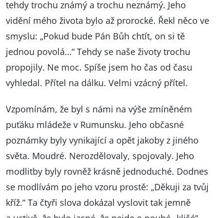
tehdy trochu známý a trochu neznámý. Jeho
vidění mého života bylo až prorocké. Řekl něco ve
smyslu: „Pokud bude Pán Bůh chtít, on si tě
jednou povolá…“ Tehdy se naše životy trochu
propojily. Ne moc. Spíše jsem ho čas od času
vyhledal. Přítel na dálku. Velmi vzácný přítel.
Vzpomínám, že byl s námi na výše zmíněném
puťáku mládeže v Rumunsku. Jeho občasné
poznámky byly vynikající a opět jakoby z jiného
světa. Moudré. Nerozdělovaly, spojovaly. Jeho
modlitby byly rovněž krásně jednoduché. Dodnes
se modlívám po jeho vzoru prostě: „Děkuji za tvůj
kříž.“ Ta čtyři slova dokázal vyslovit tak jemně