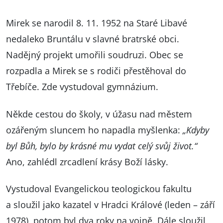
Mirek se narodil 8. 11. 1952 na Staré Libavé
nedaleko Bruntálu v slavné bratrské obci.
Nadějný projekt umořili soudruzi. Obec se
rozpadla a Mirek se s rodiči přestěhoval do
Třebíče. Zde vystudoval gymnázium.
Někde cestou do školy, v úžasu nad městem
ozářeným sluncem ho napadla myšlenka:
„Kdyby
byl Bůh, bylo by krásné mu vydat celý svůj život.“
Ano, zahlédl zrcadlení krásy Boží lásky.
Vystudoval Evangelickou teologickou fakultu
a sloužil jako kazatel v Hradci Králové (leden – září
1978), potom byl dva roky na vojně. Dále sloužil