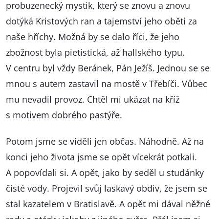
probuzenecký mystik, který se znovu a znovu
dotýká Kristových ran a tajemství jeho oběti za
naše hříchy. Možná by se dalo říci, že jeho
zbožnost byla pietistická, až hallského typu.
V centru byl vždy Beránek, Pán Ježíš. Jednou se se
mnou s autem zastavil na mostě v Třebíči. Vůbec
mu nevadil provoz. Chtěl mi ukázat na kříž
s motivem dobrého pastýře.
Potom jsme se viděli jen občas. Náhodně. Až na
konci jeho života jsme se opět vícekrát potkali.
A popovídali si. A opět, jako by seděl u studánky
čisté vody. Projevil svůj laskavý obdiv, že jsem se
stal kazatelem v Bratislavě. A opět mi dával něžné