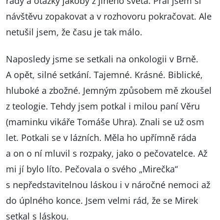
rady a otázky jakoby z jiného světa. Přál jsem si
návštěvu zopakovat a v rozhovoru pokračovat. Ale
netušil jsem, že času je tak málo.
Naposledy jsme se setkali na onkologii v Brně.
A opět, silné setkání. Tajemné. Krásné. Biblické,
hluboké a zbožné. Jemným způsobem mě zkoušel
z teologie. Tehdy jsem potkal i milou paní Věru
(maminku vikáře Tomáše Uhra). Znali se už osm
let. Potkali se v lázních. Měla ho upřímně ráda
a on o ní mluvil s rozpaky, jako o pečovatelce. Až
mi jí bylo líto. Pečovala o svého „Mirečka“
s nepředstavitelnou láskou i v náročné nemoci až
do úplného konce. Jsem velmi rád, že se Mirek
setkal s láskou.