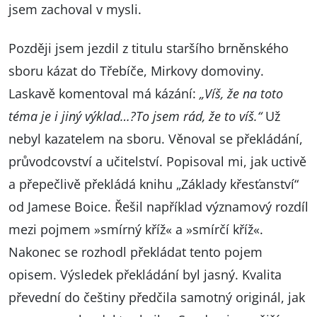
jsem zachoval v mysli.
Později jsem jezdil z titulu staršího brněnského
sboru kázat do Třebíče, Mirkovy domoviny.
Laskavě komentoval má kázání:
„Víš, že na toto
téma je i jiný výklad…?To jsem rád, že to víš.“
Už
nebyl kazatelem na sboru. Věnoval se překládání,
průvodcovství a učitelství. Popisoval mi, jak uctivě
a přepečlivě překládá knihu „Základy křesťanství“
od Jamese Boice. Řešil například významový rozdíl
mezi pojmem »smírný kříž« a »smírčí kříž«.
Nakonec se rozhodl překládat tento pojem
opisem. Výsledek překládání byl jasný. Kvalita
převední do češtiny předčila samotný originál, jak