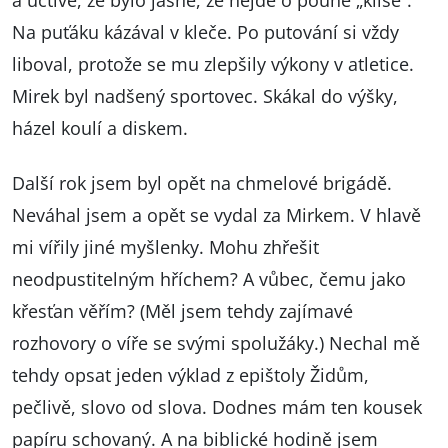
a uctivě, že bylo jasné, že nejde o pouhé „klišé“.
Na puťáku kázával v kleče. Po putování si vždy
liboval, protože se mu zlepšily výkony v atletice.
Mirek byl nadšený sportovec. Skákal do výšky,
házel koulí a diskem.
Další rok jsem byl opět na chmelové brigádě.
Neváhal jsem a opět se vydal za Mirkem. V hlavě
mi vířily jiné myšlenky. Mohu zhřešit
neodpustitelným hříchem? A vůbec, čemu jako
křesťan věřím? (Měl jsem tehdy zajímavé
rozhovory o víře se svými spolužáky.) Nechal mě
tehdy opsat jeden výklad z epištoly Židům,
pečlivě, slovo od slova. Dodnes mám ten kousek
papíru schovaný. A na biblické hodině jsem