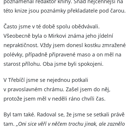
poznamenal redaktor knihy. Snad nejcennější na
této knize jsou poznámky překladatele pod čarou.
Často jsme v té době spolu obědvávali.
Všeobecně byla o Mirkovi známa jeho jídelní
nepraktičnost. Vždy jsem donesl kostku zmražené
polévky, případně připravené maso a on měl na
starost přílohu. Oba jsme byli spokojeni.
V Třebíčí jsme se nejednou potkali
v pravoslavném chrámu. Zašel jsem do něj,
protože jsem měl v neděli ráno chvíli čas.
Byl tam také. Radoval se, že jsme se setkali právě
tam.
„Oni sice věří v něčem trochu jinak, ale zaznělo