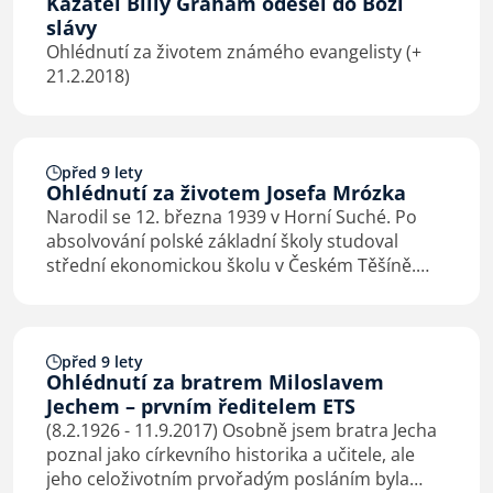
Kazatel Billy Graham odešel do Boží
slávy
Ohlédnutí za životem známého evangelisty (+
21.2.2018)
před 9 lety
Ohlédnutí za životem Josefa Mrózka
Narodil se 12. března 1939 v Horní Suché. Po
absolvování polské základní školy studoval
střední ekonomickou školu v Českém Těšíně.
Toužil stát se učitelem, ale jako věřícímu člověku
mu to v té době nebylo umožněno. Pracoval
18…
před 9 lety
Ohlédnutí za bratrem Miloslavem
Jechem – prvním ředitelem ETS
(8.2.1926 - 11.9.2017) Osobně jsem bratra Jecha
poznal jako církevního historika a učitele, ale
jeho celoživotním prvořadým posláním byla