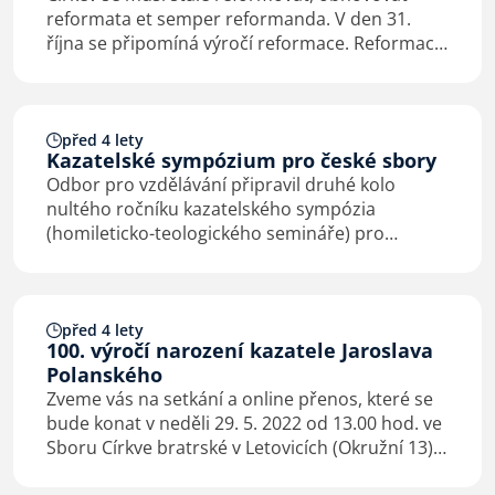
reformata et semper reformanda. V den 31.
října se připomíná výročí reformace. Reformace
nezačala přibitím Lutherových tezí na dveře
kostela ve Wittenbergu v roce 1517. Začala
mnoho let před…
před 4 lety
Kazatelské sympózium pro české sbory
Odbor pro vzdělávání připravil druhé kolo
nultého ročníku kazatelského sympózia
(homileticko-teologického semináře) pro
kazatele a vikáře. Konat se bude v pátek 11.
listopadu 2022 od 10.00 do 15.00 hodin ve
Sboru Církve bratrské…
před 4 lety
100. výročí narození kazatele Jaroslava
Polanského
Zveme vás na setkání a online přenos, které se
bude konat v neděli 29. 5. 2022 od 13.00 hod. ve
Sboru Církve bratrské v Letovicích (Okružní 13)
při příležitosti 100. výročí narození kazatele