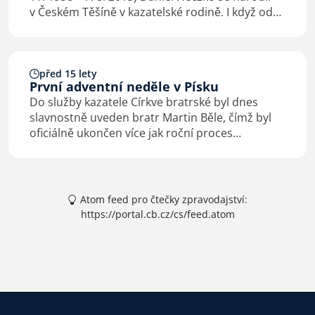
v Českém Těšíně v kazatelské rodině. I když od
malička slyšel o Pánu Ježíši, jeho cesta
k obrácení byla složitá. Svůj život…
před 15 lety
První adventní neděle v Písku
Do služby kazatele Církve bratrské byl dnes
slavnostně uveden bratr Martin Běle, čímž byl
oficiálně ukončen více jak roční proces
transformace původně Evangelikálního sboru
Elim do společenství Církve bratrské. Bratru
kazateli byla po…
Atom feed pro čtečky zpravodajství:
https://portal.cb.cz/cs/feed.atom