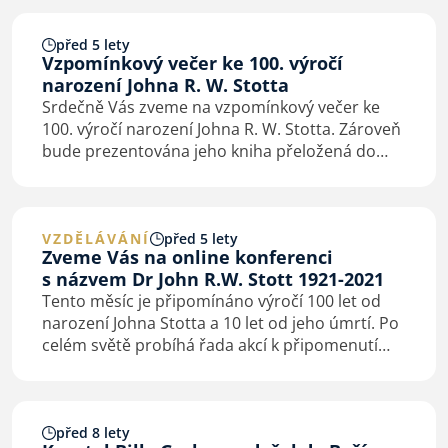
Jaroslava Polanského. Setkání bude…
před 5 lety
Vzpomínkový večer ke 100. výročí
narození Johna R. W. Stotta
Srdečně Vás zveme na vzpomínkový večer ke
100. výročí narození Johna R. W. Stotta. Zároveň
bude prezentována jeho kniha přeložená do
češtiny “Radikální učedník”. Vzpomínkový večer
se bude konat ve Sboru Církve bratrské v Praze
1…
VZDĚLÁVÁNÍ
před 5 lety
Zveme Vás na online konferenci
s názvem Dr John R.W. Stott 1921-2021
Tento měsíc je připomínáno výročí 100 let od
narození Johna Stotta a 10 let od jeho úmrtí. Po
celém světě probíhá řada akcí k připomenutí
této význačné osoby globální církve.
Společenství evropských evangelikálních
teologů (FEET)…
před 8 lety