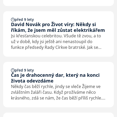
služba kazatele evangelia. Tím nepřestal být ani
na ETS. Narodil se v době rozkvětu první…
před 9 lety
David Novák pro Život víry: Někdy si
říkám, že jsem měl zůstat elektrikářem
Jsi křesťanskou celebritou. Všude tě zvou, a to
už v době, kdy jsi ještě ani nenastoupil do
funkce předsedy Rady Církve bratrské. Jak se
v tom cítíš?
před 9 lety
Čas je drahocenný dar, který na konci
života odevzdáme
Někdy čas běží rychle, jindy se vleče Žijeme ve
zvláštním žaláři času. Když prožíváme něco
krásného, zdá se nám, že čas běží příliš rychle.
Když naopak prožíváme něco bolestného, vleče
se pomalu. A když se srdce člověka zastaví,
zastaví…