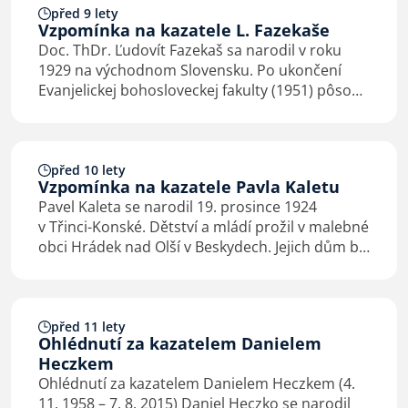
před 9 lety
Vzpomínka na kazatele L. Fazekaše
Doc. ThDr. Ľudovít Fazekaš sa narodil v roku
1929 na východnom Slovensku. Po ukončení
Evanjelickej bohosloveckej fakulty (1951) pôsobil
ako kazateľ Cirkvi bratskej v Prešove (1951–
1957) a Leviciach (1957–1962). Za nedovolenú…
před 10 lety
Vzpomínka na kazatele Pavla Kaletu
Pavel Kaleta se narodil 19. prosince 1924
v Třinci-Konské. Dětství a mládí prožil v malebné
obci Hrádek nad Olší v Beskydech. Jejich dům byl
od centra obce vzdálen asi 11 km; z údolí řeky
Olše a z hlavní silnice…
před 11 lety
Ohlédnutí za kazatelem Danielem
Heczkem
Ohlédnutí za kazatelem Danielem Heczkem (4.
11. 1958 – 7. 8. 2015) Daniel Heczko se narodil