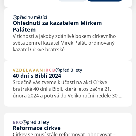
před 10 měsíci
Ohlédnutí za kazatelem Mirkem
Palátem
V tichosti a jakoby zdánlivě bokem církevního
světa zemřel kazatel Mirek Palát, ordinovaný
kazatel Církve bratrské.
VZDĚLÁVÁNÍ
RCB
před 3 lety
40 dní s Biblí 2024
Srdečně vás zveme k účasti na akci Církve
bratrské 40 dní s Biblí, která letos začne 21.
února 2024 a potrvá do Velikonoční neděle 30.
března. Téma letošního ročníku zní Ježíš a my
lidé podle Janova evangelia. I letos…
ERC
před 3 lety
Reformace církve
Církev se musí stále reformovat, obnovovat –