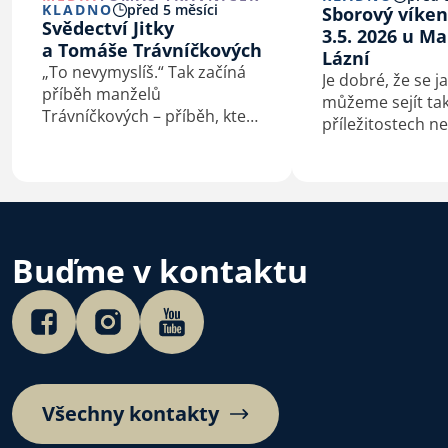
KLADNO
před 5 měsíci
Sborový víken
Svědectví Jitky
3.5. 2026 u M
a Tomáše Trávníčkových
Lázní
„To nevymyslíš.“ Tak začíná
Je dobré, že se 
příběh manželů
můžeme sejít tak
Trávníčkových – příběh, který
příležitostech ne
není jednoduchý ani
program, který 
„učesaný“, ale o to víc je
v modlitebně ne
skutečný. Vede přes roky
blízkém okolí. Je 
bolesti, vyčerpání
můžeme také obč
a beznaděje až k proměně,
na 3-4 dny mimo
kterou sami nedokážou
prostředí, setka
Buďme v kontaktu
vysvětlit jinak…
Všechny kontakty