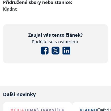
Přidružené sbory nebo stanice:
Kladno
Zaujal vás tento článek?
Podělte se s ostatními.
Další novinky
MÉDIA
TOMÁŠ TRÁVNÍČEK
KLADNO
před 