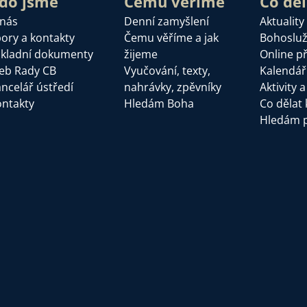
do jsme
Čemu věříme
Co dě
 nás
Denní zamyšlení
Aktuality
ory a kontakty
Čemu věříme a jak
Bohoslu
kladní dokumenty
žijeme
Online p
eb Rady CB
Vyučování, texty,
Kalendář
ncelář ústředí
nahrávky, zpěvníky
Aktivity 
ntakty
Hledám Boha
Co dělat 
Hledám 