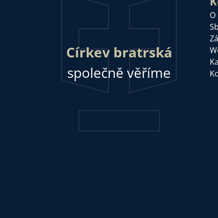
K
O
Sb
Zá
Církev bratrská
W
Ka
společně věříme
Ko