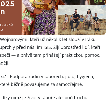
ojnarovými, kteří už několik let slouží v Iráku
rchly před násilím ISIS. Žijí uprostřed lidí, kteří
bezpečí — a právě tam přinášejí praktickou pomoc,
ději.
xi? - Podpora rodin v táborech: jídlo, hygiena,
, které běžně považujeme za samozřejmé.
 díky nimž je život v táboře alespoň trochu