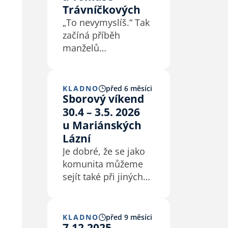
Trávníčkových
„To nevymyslíš.“ Tak
začíná příběh
manželů
Trávníčkových –
příběh, který není
jednoduchý ani
KLADNO
před 6 měsíci
Sborový víkend
„učesaný“, ale o to
30.4 – 3.5. 2026
víc je skutečný. Vede
přes roky bolesti,
u Mariánských
vyčerpání
Lázní
a beznaděje až
Je dobré, že se jako
k proměně, kterou
komunita můžeme
sami nedokážou
sejít také při jiných
vysvětlit jinak…
příležitostech než je
jen program, který
probíhá
KLADNO
před 9 měsíci
7.12.2025
v modlitebně nebo