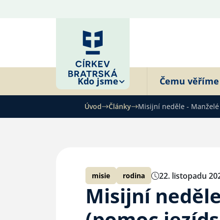
Kdo jsme
Čemu věříme
Úvod
Články
Misijní neděle - Manželé
22. listopadu 20
misie
rodina
Misijní neděl
(pomoc jezíd