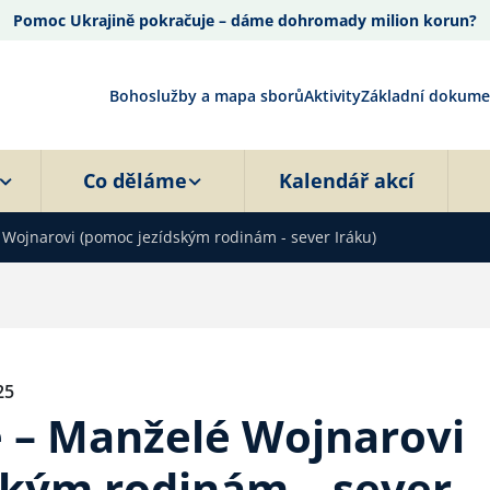
Pomoc Ukrajině pokračuje – dáme dohromady milion korun?
Bohoslužby a mapa sborů
Aktivity
Základní dokume
Co děláme
Kalendář akcí
 Wojnarovi (pomoc jezídským rodinám - sever Iráku)
25
e – Manželé Wojnarovi
ským rodinám – sever