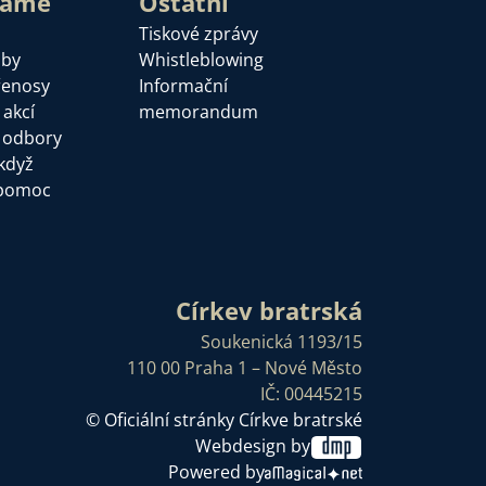
láme
Ostatní
Tiskové zprávy
žby
Whistleblowing
řenosy
Informační
 akcí
memorandum
a odbory
když
pomoc
Církev bratrská
Soukenická 1193/15
110 00 Praha 1 – Nové Město
IČ: 00445215
© Oficiální stránky Církve bratrské
Webdesign by
Powered by