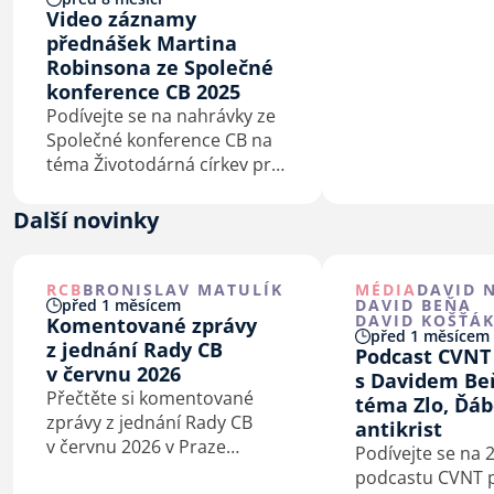
Video záznamy
přednášek Martina
Robinsona ze Společné
konference CB 2025
Podívejte se na nahrávky ze
Společné konference CB na
téma Životodárná církev pro
Evropu 21. století z Kostela
v Parku v Ostravě.
Další novinky
RCB
BRONISLAV MATULÍK
MÉDIA
DAVID 
před 1 měsícem
DAVID BEŇA
DAVID KOŠŤÁ
Komentované zprávy
před 1 měsícem
z jednání Rady CB
Podcast CVNT
v červnu 2026
s Davidem Be
Přečtěte si komentované
téma Zlo, Ďáb
zprávy z jednání Rady CB
antikrist
v červnu 2026 v Praze
Podívejte se na 2
a Kaštieľe Antonstál na
podcastu CVNT 