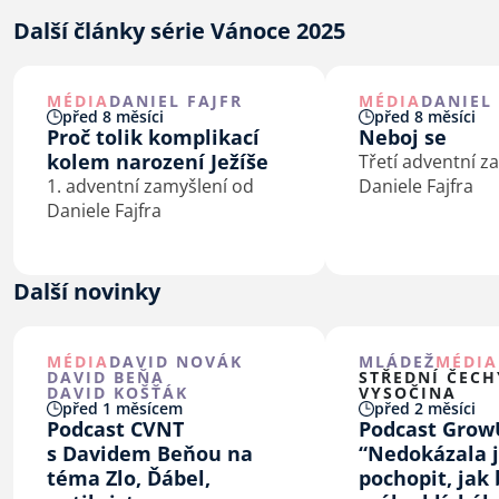
Další články série Vánoce 2025
MÉDIA
DANIEL FAJFR
MÉDIA
DANIEL 
před 8 měsíci
před 8 měsíci
Proč tolik komplikací
Neboj se
kolem narození Ježíše
Třetí adventní z
1. adventní zamyšlení od
Daniele Fajfra
Daniele Fajfra
Další novinky
MÉDIA
DAVID NOVÁK
MLÁDEŽ
MÉDIA
DAVID BEŇA
STŘEDNÍ ČECH
DAVID KOŠŤÁK
VYSOČINA
před 1 měsícem
před 2 měsíci
Podcast CVNT
Podcast Grow
s Davidem Beňou na
“Nedokázala 
téma Zlo, Ďábel,
pochopit, jak 