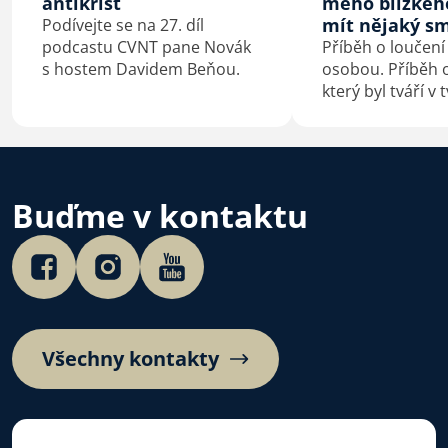
antikrist
mého blízkéh
mít nějaký sm
Podívejte se na 27. díl
podcastu CVNT pane Novák
Příběh o loučení
s hostem Davidem Beňou.
osobou. Příběh o
který byl tváří v 
konfrontovaný s
sebou. Příběh o
kterého je smrt
začátek.
Buďme v kontaktu
Všechny kontakty