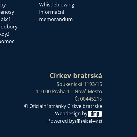
žby
Whistleblowing
řenosy
Informační
 akcí
memorandum
a odbory
když
pomoc
Církev bratrská
Soukenická 1193/15
110 00 Praha 1 – Nové Město
IČ: 00445215
© Oficiální stránky Církve bratrské
Webdesign by
Powered by