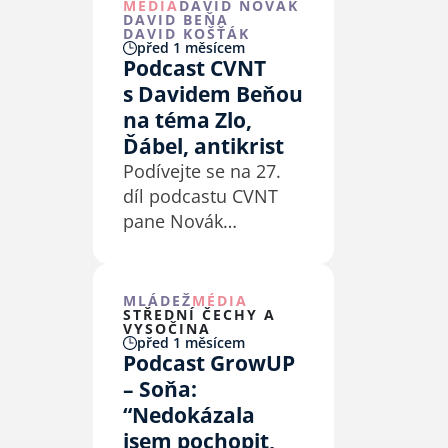
MÉDIA
DAVID NOVÁK
DAVID BEŇA
DAVID KOŠŤÁK
před 1 měsícem
Podcast CVNT
s Davidem Beňou
na téma Zlo,
Ďábel, antikrist
Podívejte se na 27.
díl podcastu CVNT
pane Novák
s hostem Davidem
Beňou.
MLÁDEŽ
MÉDIA
STŘEDNÍ ČECHY A
VYSOČINA
před 1 měsícem
Podcast GrowUP
– Soňa:
“Nedokázala
jsem pochopit,