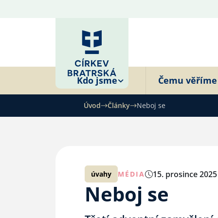
Kdo jsme
Čemu věříme
Úvod
Články
Neboj se
15. prosince 2025
úvahy
MÉDIA
Neboj se