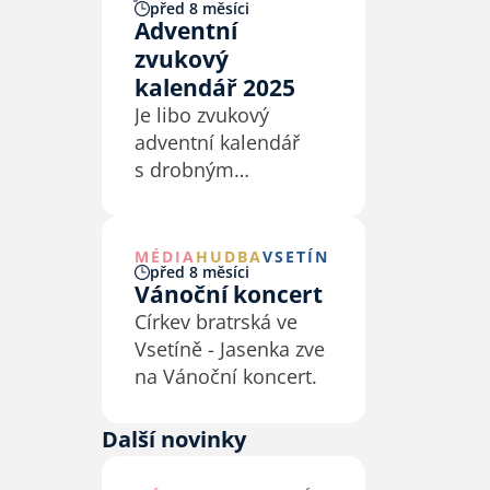
před 8 měsíci
Adventní
zvukový
kalendář 2025
Je libo zvukový
adventní kalendář
s drobným
překvapením na
každý den? Zde je –
připravilo ho pro Vás
MÉDIA
HUDBA
VSETÍN
před 8 měsíci
Radio 7 a Jan Valeš,
Vánoční koncert
ml..
Církev bratrská ve
Vsetíně - Jasenka zve
na Vánoční koncert.
Další novinky