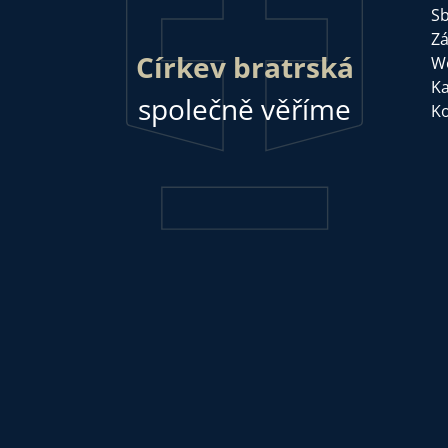
Sb
Zá
Církev bratrská
W
Ka
společně věříme
Ko