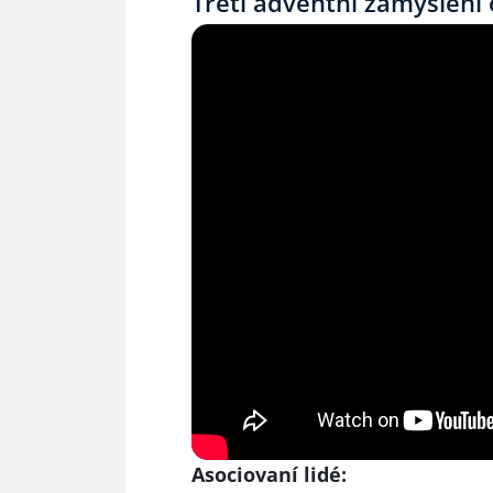
Třetí adventní zamyšlení 
Asociovaní lidé: