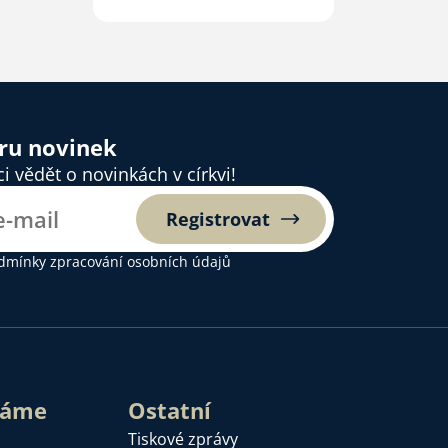
na téma Pornografie:
Jak ovlivňuje náš
mozek a vztahy?
ěru novinek
 vědět o novinkách v církvi!
Registrovat
dmínky zpracování osobních údajů
láme
Ostatní
Tiskové zprávy