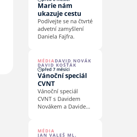
Marie nám
ukazuje cestu
Podívejte se na čtvrté
advetní zamyšlení
Daniela Fajfra.
MÉDIA
DAVID NOVÁK
DAVID KOŠŤÁK
před 7 měsíci
Vánoční speciál
CVNT
Vánoční speciál
CVNT s Davidem
Novákem a Davidem
Košťákem.
MÉDIA
JAN VALEŠ ML.