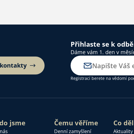
Přihlaste se k odb
Dáme vám 1. den v měsíci
 kontakty
Registrací berete na vědomí
po
do jsme
Čemu věříme
Co dě
 nás
Denní zamyšlení
Aktuality