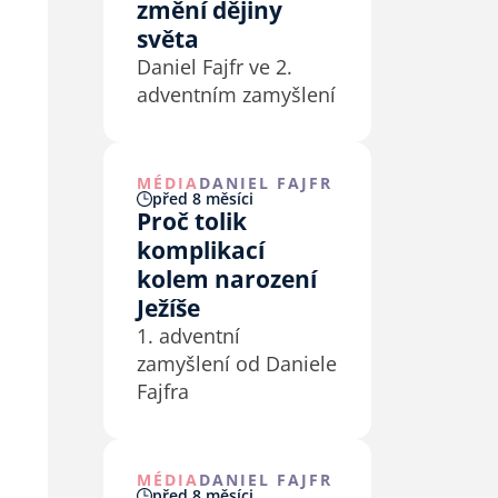
změní dějiny
světa
Daniel Fajfr ve 2.
adventním zamyšlení
MÉDIA
DANIEL FAJFR
před 8 měsíci
Proč tolik
komplikací
kolem narození
Ježíše
1. adventní
zamyšlení od Daniele
Fajfra
MÉDIA
DANIEL FAJFR
před 8 měsíci