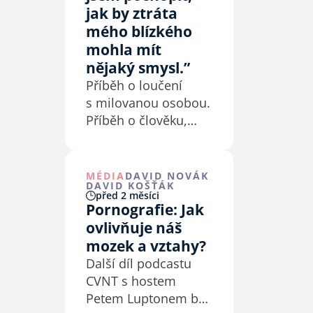
jak by ztráta
mého blízkého
mohla mít
nějaký smysl.”
Příběh o loučení
s milovanou osobou.
Příběh o člověku,
který byl tváří v tvář
smrti konfrontovaný
sám se sebou.
MÉDIA
DAVID NOVÁK
DAVID KOŠŤÁK
Příběh o Bohu, pro
před 2 měsíci
kterého je smrt
Pornografie: Jak
pouze nový začátek.
ovlivňuje náš
mozek a vztahy?
Další díl podcastu
CVNT s hostem
Petem Luptonem byl