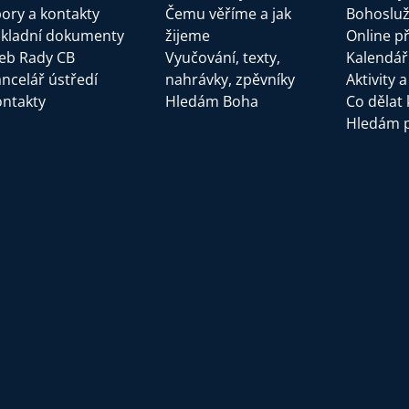
ory a kontakty
Čemu věříme a jak
Bohoslu
kladní dokumenty
žijeme
Online p
eb Rady CB
Vyučování, texty,
Kalendář
ncelář ústředí
nahrávky, zpěvníky
Aktivity 
ntakty
Hledám Boha
Co dělat 
Hledám 