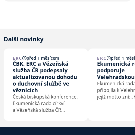
Další novinky
ERC
před 1 měsícem
ERC
před 1 měs
ČBK, ERC a Vězeňská
Ekumenická ra
služba ČR podepsaly
podporuje
aktualizovanou dohodu
Velehradskou
o duchovní službě ve
Ekumenická rada 
věznicích
připojila k Veleh
Česká biskupská konference,
jejíž motto zní: 
Ekumenická rada církví
co spojuje.“ Vel
a Vězeňská služba ČR
výzvu představi
podepsaly 4. 7. 2026 na
České biskupské
Velehradě aktualizovaný
Mons. Josef Nuzí
dohodu o duchovní službě
Dní dobré vůle 