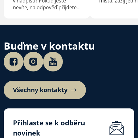
v nadpisu? Pokud ještě
místa. Zažij jed
nevíte, na odpověď přijdete
partu, kterou ve
určitě sami čtením tohoto
vedoucí a vodáci.
příspěvku.
splavených kilom
životních zkušen
pro humor. Nebo
dobrodružství,…
Buďme v kontaktu
Všechny kontakty
Přihlaste se k odběru
novinek