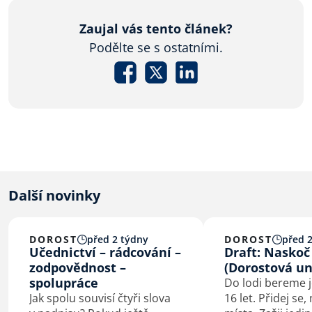
Zaujal vás tento článek?
Podělte se s ostatními.
Další novinky
DOROST
před 2 týdny
DOROST
před 2
Učednictví – rádcování –
Draft: Naskoč 
zodpovědnost –
(Dorostová un
spolupráce
Do lodi bereme j
Jak spolu souvisí čtyři slova
16 let. Přidej s