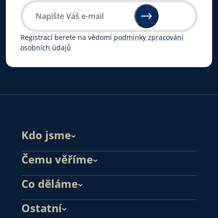
Registrací berete na vědomí
podmínky zpracování
osobních údajů
Kdo jsme
Čemu věříme
Co děláme
Ostatní