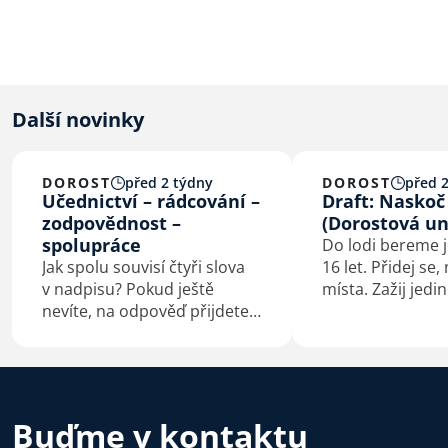
Další novinky
DOROST
před 2 týdny
DOROST
před 2
Učednictví – rádcování –
Draft: Naskoč 
zodpovědnost –
(Dorostová un
spolupráce
Do lodi bereme j
Jak spolu souvisí čtyři slova
16 let. Přidej s
v nadpisu? Pokud ještě
místa. Zažij jed
nevíte, na odpověď přijdete
partu, kterou ve
určitě sami čtením tohoto
vedoucí a vodáci.
příspěvku.
splavených kilom
životních zkušen
pro humor. Nebo
dobrodružství,…
Buďme v kontaktu