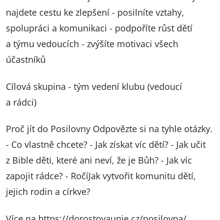
najdete cestu ke zlepšení - posilníte vztahy,
spolupráci a komunikaci - podpoříte růst dětí
a týmu vedoucích - zvýšíte motivaci všech
účastníků
Cílová skupina - tým vedení klubu (vedoucí
a rádci)
Proč jít do Posilovny Odpovězte si na tyhle otázky.
- Co vlastně chcete? - Jak získat víc dětí? - Jak učit
z Bible děti, které ani neví, že je Bůh? - Jak víc
zapojit rádce? - RočíJak vytvořit komunitu dětí,
jejich rodin a církve?
Více na
https://dorostovaunie.cz/posilovna/