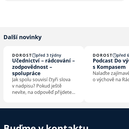
Další novinky
DOROST
před 3 týdny
DOROST
před 6
Učednictví – rádcování –
Podcast Do v
zodpovědnost –
s Kompasem
spolupráce
Nalaďte zajímav
Jak spolu souvisí čtyři slova
o výchově na Rád
v nadpisu? Pokud ještě
nevíte, na odpověď přijdete
určitě sami čtením tohoto
příspěvku.
Buďme v kontaktu