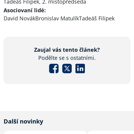
Tadeáš Filipek, 2. místopředseda
Asociovaní lidé:
David Novák
Bronislav Matulík
Tadeáš Filipek
Zaujal vás tento článek?
Podělte se s ostatními.
Další novinky