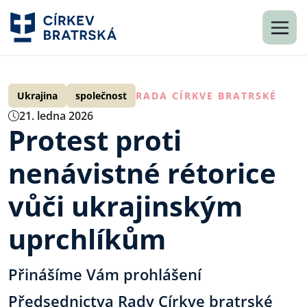
Ukrajina
společnost
RADA CÍRKVE BRATRSKÉ
21. ledna 2026
Protest proti
nenávistné rétorice
vůči ukrajinským
uprchlíkům
Přinášíme Vám prohlášení
Předsednictva Rady Církve bratrské