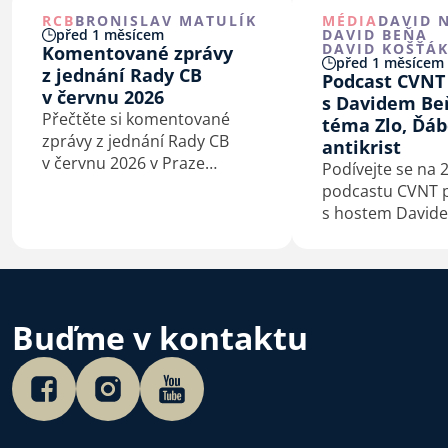
RCB
BRONISLAV MATULÍK
MÉDIA
DAVID 
před 1 měsícem
DAVID BEŇA
DAVID KOŠŤÁ
Komentované zprávy
před 1 měsícem
z jednání Rady CB
Podcast CVNT
v červnu 2026
s Davidem Be
Přečtěte si komentované
téma Zlo, Ďáb
zprávy z jednání Rady CB
antikrist
v červnu 2026 v Praze
Podívejte se na 2
a Kaštieľe Antonstál na
podcastu CVNT 
Slovensku.
s hostem David
Buďme v kontaktu