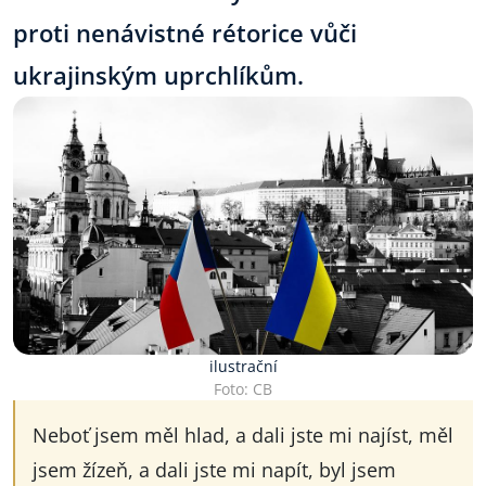
proti nenávistné rétorice vůči
ukrajinským uprchlíkům.
ilustrační
Foto: CB
Neboť jsem měl hlad, a dali jste mi najíst, měl
jsem žízeň, a dali jste mi napít, byl jsem