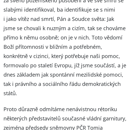
za svého pozemského působení a ve své smrti se
slabými identifikoval, ba identifikuje se s nimi
i jako vítěz nad smrtí, Pán a Soudce světa: Jak
jsme se chovali k nuzným a cizím, tak se chováme
přímo k němu osobně; on je v nich. Toto vědomí
Boží přítomnosti v bližním a potřebném,
konkrétně v cizinci, který potřebuje naši pomoc,
formovalo po staletí Evropu, jíž jsme součástí, a je
dnes základem jak spontánní mezilidské pomoci,
tak i právního a sociálního řádu demokratických
států.
Proto důrazně odmítáme nenávistnou rétoriku
některých představitelů současné vládní garnitury,
zejména předsedy sněmovny PČR Tomia