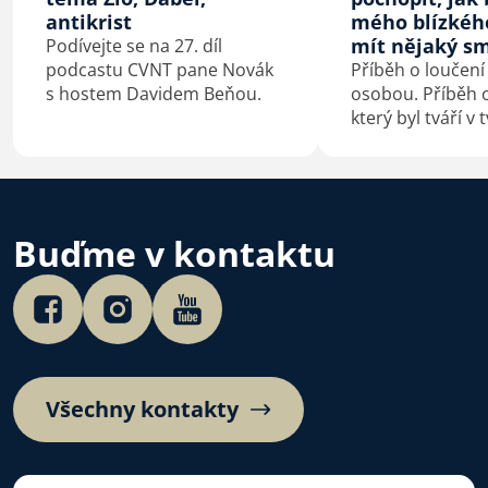
antikrist
mého blízkéh
mít nějaký sm
Podívejte se na 27. díl
podcastu CVNT pane Novák
Příběh o loučení
s hostem Davidem Beňou.
osobou. Příběh o
který byl tváří v 
konfrontovaný s
sebou. Příběh o
kterého je smrt
začátek.
Buďme v kontaktu
Všechny kontakty