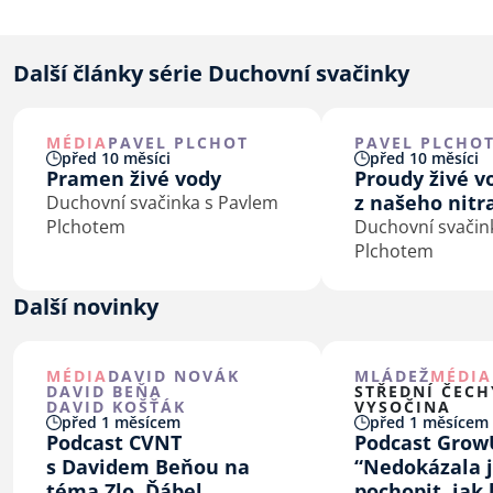
Další články série Duchovní svačinky
MÉDIA
PAVEL PLCHOT
PAVEL PLCHO
před 10 měsíci
před 10 měsíci
Pramen živé vody
Proudy živé v
z našeho nitr
Duchovní svačinka s Pavlem
Plchotem
Duchovní svačin
Plchotem
Další novinky
MÉDIA
DAVID NOVÁK
MLÁDEŽ
MÉDIA
DAVID BEŇA
STŘEDNÍ ČECH
DAVID KOŠŤÁK
VYSOČINA
před 1 měsícem
před 1 měsícem
Podcast CVNT
Podcast Grow
s Davidem Beňou na
“Nedokázala 
téma Zlo, Ďábel,
pochopit, jak 