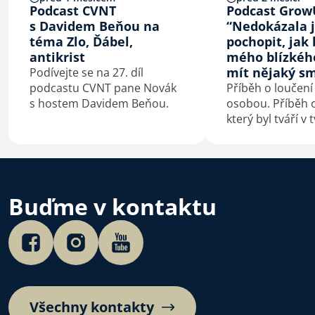
Podcast CVNT
Podcast Grow
s Davidem Beňou na
“Nedokázala 
téma Zlo, Ďábel,
pochopit, jak 
antikrist
mého blízkéh
mít nějaký sm
Podívejte se na 27. díl
podcastu CVNT pane Novák
Příběh o loučení
s hostem Davidem Beňou.
osobou. Příběh o
který byl tváří v 
konfrontovaný s
sebou. Příběh o
kterého je smrt
začátek.
Buďme v kontaktu
Všechny kontakty