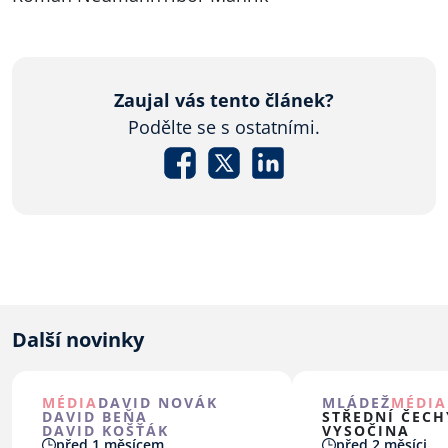
Zaujal vás tento článek?
Podělte se s ostatními.
Další novinky
MÉDIA
DAVID NOVÁK
MLÁDEŽ
MÉDIA
DAVID BEŇA
STŘEDNÍ ČECH
DAVID KOŠŤÁK
VYSOČINA
před 1 měsícem
před 2 měsíci