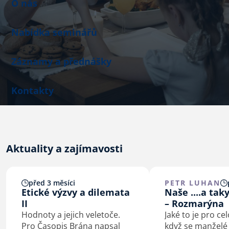
O nás
Nabídka seminářů
Záznamy a přednášky
Kontakty
Aktuality a zajímavosti
před 3 měsíci
PETR LUHAN
Etické výzvy a dilemata
Naše ....a tak
II
– Rozmarýna
Hodnoty a jejich veletoče.
Jaké to je pro ce
Pro Časopis Brána napsal
když se manžel