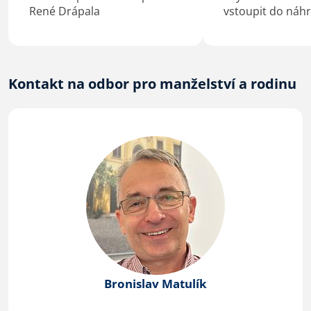
René Drápala
vstoupit do náh
rodičovské péče?
osobní zkušenost
na výchovné tipy 
je “ušít na míru”
Kontakt na odbor pro manželství a rodinu
dětem, se můžet
s moderátorkou
Bronislav Matulík