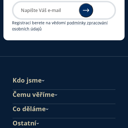
Registrací berete na vědomí
podmínky zpracování
osobních údajů
Kdo jsme
Čemu věříme
Co děláme
Ostatní