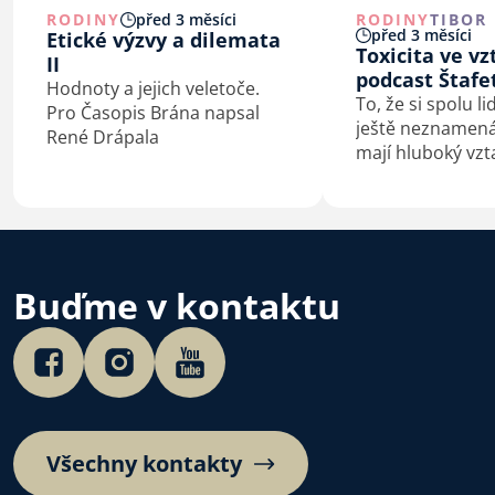
RODINY
před 3 měsíci
RODINY
TIBOR
před 3 měsíci
Etické výzvy a dilemata
Toxicita ve vz
II
podcast Štafe
Hodnoty a jejich veletoče.
To, že si spolu li
Pro Časopis Brána napsal
ještě neznamená
René Drápala
mají hluboký vzt
v podcastu Štafet
tentokrát zaměří
vztahů. Jak se to
pozná? Jak se br
toxickým lidem? 
Buďme v kontaktu
toxickým…
Všechny kontakty