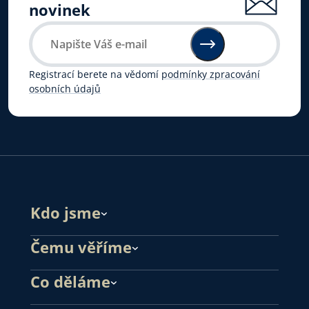
novinek
Registrací berete na vědomí
podmínky zpracování
osobních údajů
Kdo jsme
Čemu věříme
Co děláme