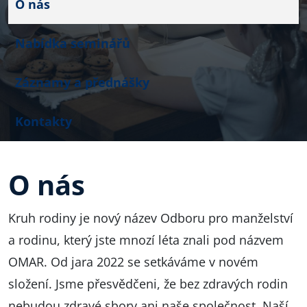
O nás
Nabídka seminářů
Záznamy a přednášky
Kontakty
O nás
Kruh rodiny je nový název Odboru pro manželství
a rodinu, který jste mnozí léta znali pod názvem
OMAR. Od jara 2022 se setkáváme v novém
složení. Jsme přesvědčeni, že bez zdravých rodin
nebudou zdravé sbory ani naše společnost. Naší