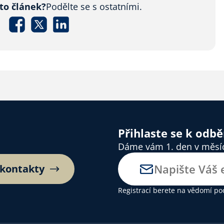
nto článek?
Podělte se s ostatními.
Přihlaste se k odb
Dáme vám 1. den v měsíci
 kontakty
Registrací berete na vědomí
po