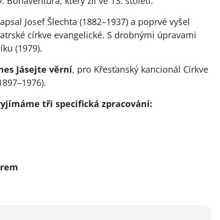
 Bonaventura, který žil ve 13. století.
apsal Josef Šlechta (1882–1937) a poprvé vyšel
atrské církve evangelické. S drobnými úpravami
íku (1979).
nes Jásejte věrní
, pro Křesťanský kancionál Církve
1897–1976).
jímáme tři specifická zpracování:
orem