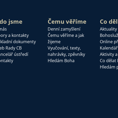
do jsme
Čemu věříme
Co dě
 nás
Denní zamyšlení
Aktuality
ory a kontakty
Čemu věříme a jak
Bohoslu
kladní dokumenty
žijeme
Online p
eb Rady CB
Vyučování, texty,
Kalendář
ncelář ústředí
nahrávky, zpěvníky
Aktivity 
ntakty
Hledám Boha
Co dělat 
Hledám 