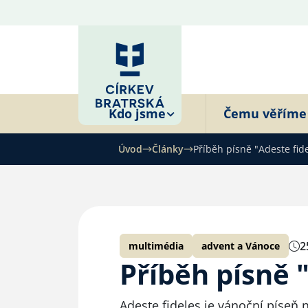
Kdo jsme
Čemu věříme
Úvod
Články
Příběh písně "Adeste fid
2
multimédia
advent a Vánoce
Příběh písně 
Adeste fideles je vánoční píseň 