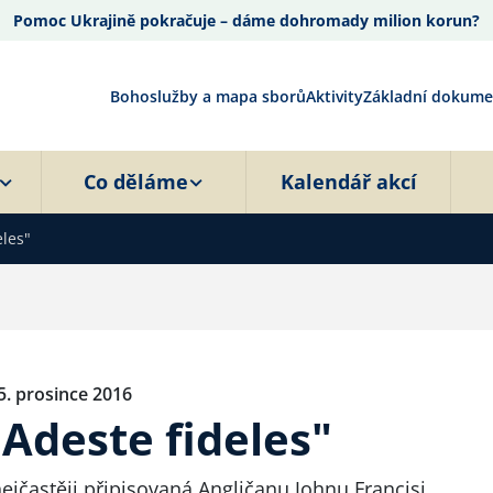
Pomoc Ukrajině pokračuje – dáme dohromady milion korun?
Bohoslužby a mapa sborů
Aktivity
Základní dokume
Co děláme
Kalendář akcí
eles"
5. prosince 2016
"Adeste fideles"
nejčastěji připisovaná Angličanu Johnu Francisi