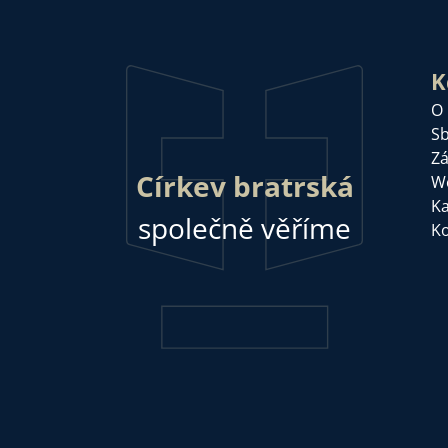
K
O
Sb
Zá
Církev bratrská
W
Ka
společně věříme
Ko