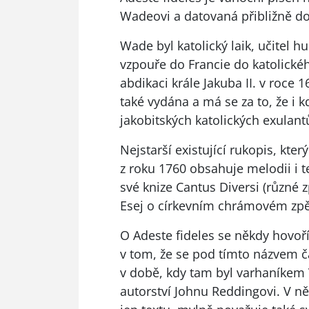
Wadeovi a datovaná přibližně do
Wade byl katolický laik, učitel h
vzpouře do Francie do katolickéh
abdikaci krále Jakuba II. v roce
také vydána a má se za to, že i k
jakobitských katolických exulant
Nejstarší existující rukopis, kte
z roku 1760 obsahuje melodii i t
své knize Cantus Diversi (různé 
Esej o církevním chrámovém zpě
O Adeste fideles se někdy hovo
v tom, že se pod tímto názvem 
v době, kdy tam byl varhaníkem V
autorství Johnu Reddingovi. V ně