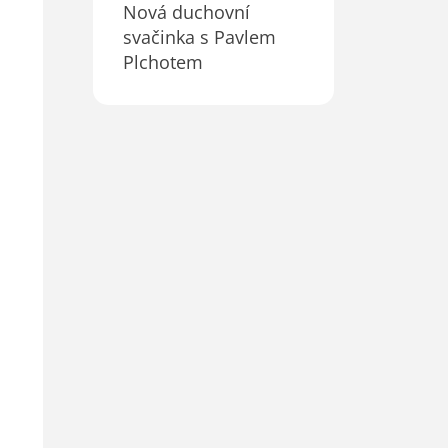
a ilustrátorů, posedět
Nová duchovní
s přáteli v moderní
svačinka s Pavlem
kavárně nad dobrou
Plchotem
kávou…