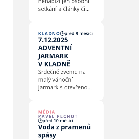
nenabízí jen osobní
setkání a články či
recenze na blogu.
Nabízí také sekci “K
poslechu”, kde
KLADNO
před 9 měsíci
7.12.2025
najdete záznamy
ADVENTNÍ
z našich vlastních
akcí, z konferencí
JARMARK
a také různá
V KLADNĚ
svědectví. Vše
Srdečně zveme na
zveřejněno se
malý vánoční
svolením…
jarmark s otevřenou
kavárnou
v Komunitním centru
CB na Kladně. Přijďte
MÉDIA
PAVEL PLCHOT
si nakoupit dárečky
před 10 měsíci
na Vánoce od
Voda z pramenů
českých tvůrců
spásy