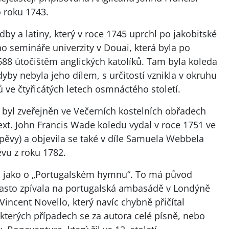
 roku 1743.
udby a latiny, který v roce 1745 uprchl po jakobitské
o semináře univerzity v Douai, která byla po
 1688 útočištěm anglických katolíků. Tam byla koleda
dyby nebyla jeho dílem, s určitostí vznikla v okruhu
ů ve čtyřicátých letech osmnáctého století.
rý byl zveřejněn ve Večerních kostelních obřadech
ext. John Francis Wade koledu vydal v roce 1751 ve
zpěvy) a objevila se také v díle Samuela Webbela
vu z roku 1782.
ří jako o „Portugalském hymnu“. To má původ
často zpívala na portugalská ambasádě v Londýně
incent Novello, který navíc chybně přičítal
kterých případech se za autora celé písně, nebo