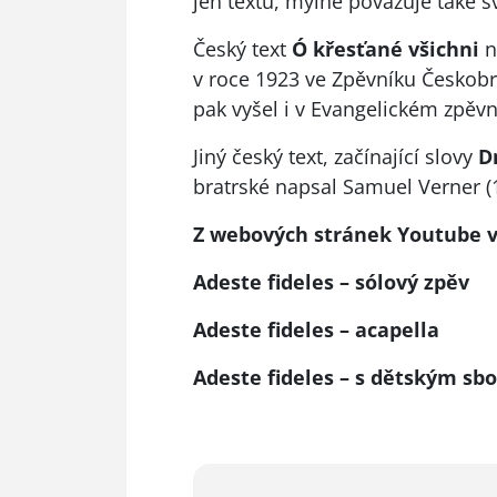
jen textu, mylně považuje také sv.
Český text
Ó křesťané všichni
n
v roce 1923 ve Zpěvníku Českobr
pak vyšel i v Evangelickém zpěvn
Jiný český text, začínající slovy
D
bratrské napsal Samuel Verner (
Z webových stránek Youtube vy
Adeste fideles – sólový zpěv
Adeste fideles – acapella
Adeste fideles – s dětským sb