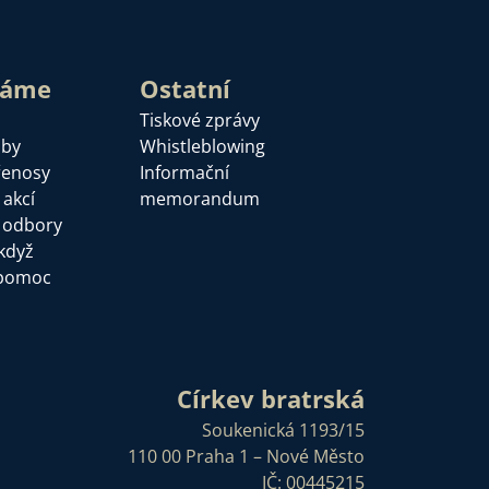
láme
Ostatní
Tiskové zprávy
žby
Whistleblowing
řenosy
Informační
 akcí
memorandum
a odbory
když
pomoc
Církev bratrská
Soukenická 1193/15
110 00 Praha 1 – Nové Město
IČ: 00445215