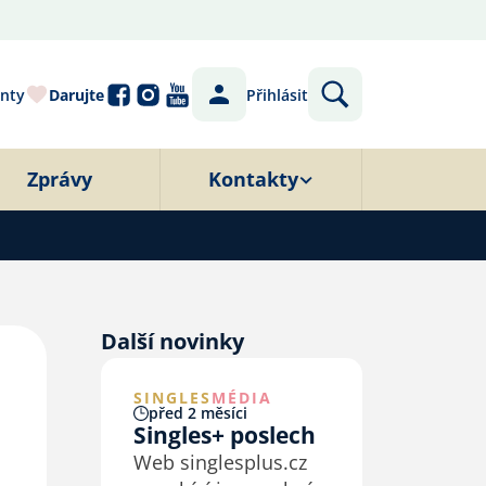
nty
Darujte
Přihlásit
Zprávy
Kontakty
Další novinky
SINGLES
MÉDIA
před 2 měsíci
Singles+ poslech
Web singlesplus.cz