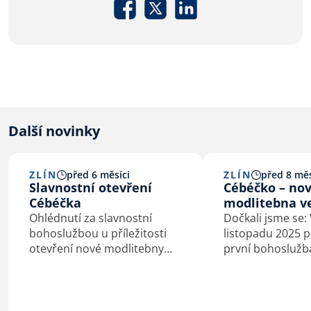
Další novinky
ZLÍN
před 6 měsíci
ZLÍN
před 8 měs
Slavnostní otevření
Cébéčko – no
Cébéčka
modlitebna ve
Ohlédnutí za slavnostní
Dočkali jsme se: 
bohoslužbou u příležitosti
listopadu 2025 
otevření nové modlitebny
první bohoslužb
Církve bratrské ve Zlíně
nové modlitebně
sboru Církve bra