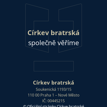
Církev bratrská
společně věříme
Církev bratrská
Soukenická 1193/15
110 00 Praha 1 – Nové Město
IČ: 00445215
© Oficiální stránky Církve bratrské