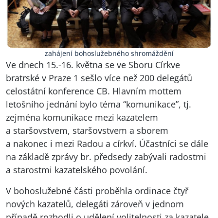
zahájení bohoslužebného shromáždění
Ve dnech 15.-16. května se ve Sboru Církve
bratrské v Praze 1 sešlo více než 200 delegátů
celostátní konference CB. Hlavním mottem
letošního jednání bylo téma “komunikace”, tj.
zejména komunikace mezi kazatelem
a staršovstvem, staršovstvem a sborem
a nakonec i mezi Radou a církví. Účastníci se dále
na základě
zprávy br. předsedy
zabývali radostmi
a starostmi kazatelského povolání.
V bohoslužebné části proběhla ordinace čtyř
nových kazatelů, delegáti zároveň v jednom
případě rozhodli o udělení volitelnosti za kazatele