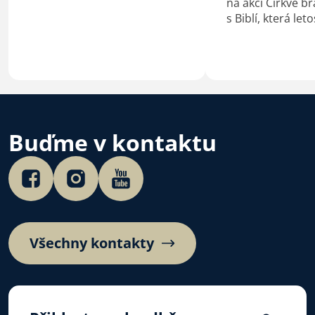
na akci Církve br
s Biblí, která let
února 2024 a po
Velikonoční nedě
března. Téma le
ročníku zní Ježíš
podle Janova eva
I letos…
Buďme v kontaktu
Všechny kontakty