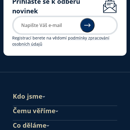
Přihlaste se k odběru
novinek
Registrací berete na vědomí
podmínky zpracování
osobních údajů
Kdo jsme
Čemu věříme
Co děláme