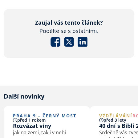
Zaujal vás tento článek?
Podělte se s ostatními.
Další novinky
PRAHA 9 – ČERNÝ MOST
VZDĚLÁVÁNÍ
R
před 1 rokem
před 3 lety
Rozvázat viny
40 dní s Biblí 
jak na zemi, tak i v nebi
Srdečně vás zve