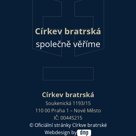
Církev bratrská
společně věříme
Církev bratrská
Soukenická 1193/15
110 00 Praha 1 – Nové Město
IČ: 00445215
© Oficiální stránky Církve bratrské
Webdesign by