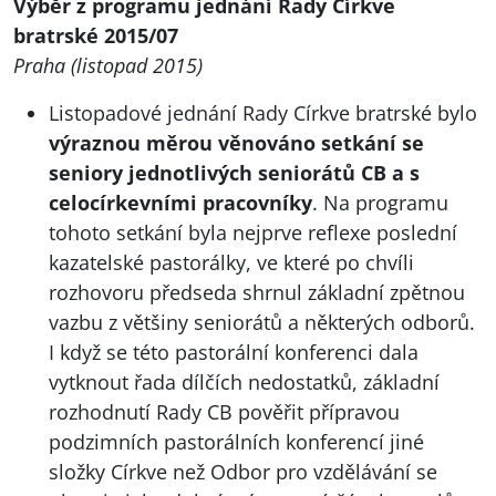
Výběr z programu jednání Rady Církve
bratrské 2015/07
Praha (listopad 2015)
Listopadové jednání Rady Církve bratrské bylo
výraznou měrou věnováno setkání se
seniory jednotlivých seniorátů CB a s
celocírkevními pracovníky
. Na programu
tohoto setkání byla nejprve reflexe poslední
kazatelské pastorálky, ve které po chvíli
rozhovoru předseda shrnul základní zpětnou
vazbu z většiny seniorátů a některých odborů.
I když se této pastorální konferenci dala
vytknout řada dílčích nedostatků, základní
rozhodnutí Rady CB pověřit přípravou
podzimních pastorálních konferencí jiné
složky Církve než Odbor pro vzdělávání se