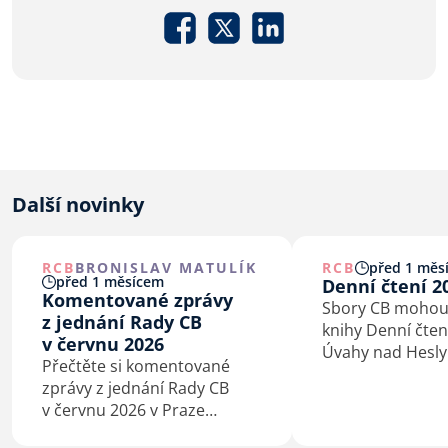
Další novinky
RCB
BRONISLAV MATULÍK
RCB
před 1 měs
před 1 měsícem
Denní čtení 2
Komentované zprávy
Sbory CB mohou
z jednání Rady CB
knihy Denní čten
v červnu 2026
Úvahy nad Hesly
Přečtěte si komentované
bratrské do 6. č
zprávy z jednání Rady CB
2026.
v červnu 2026 v Praze
a Kaštieľe Antonstál na