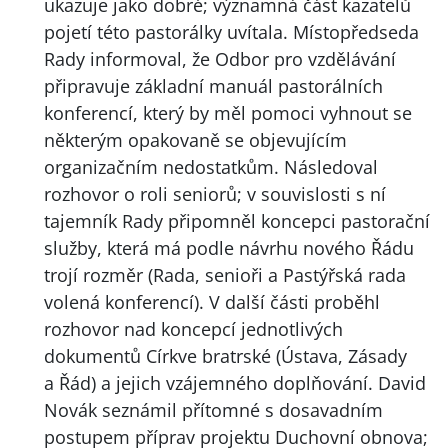
ukazuje jako dobré; významná část kazatelů
pojetí této pastorálky uvítala. Místopředseda
Rady informoval, že Odbor pro vzdělávání
připravuje základní manuál pastorálních
konferencí, který by měl pomoci vyhnout se
některým opakovaně se objevujícím
organizačním nedostatkům. Následoval
rozhovor o roli seniorů; v souvislosti s ní
tajemník Rady připomněl koncepci pastorační
služby, která má podle návrhu nového Řádu
trojí rozměr (Rada, senioři a Pastýřská rada
volená konferencí). V další části proběhl
rozhovor nad koncepcí jednotlivých
dokumentů Církve bratrské (Ústava, Zásady
a Řád) a jejich vzájemného doplňování. David
Novák seznámil přítomné s dosavadním
postupem příprav projektu Duchovní obnova;