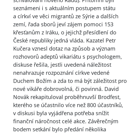
schvalování nového Řádu). Přítomní byli
seznámeni i s aktuálním postupem státu
a církví ve věci migrantů ze Sýrie a dalších
zemí, řada sborů jeví zájem pomoci 153
křesťanům z Iráku, o jejichž přesídlení do
České republiky jedná vláda. Kazatel Petr
Kučera vznesl dotaz na způsob a význam
rozhovorů adeptů vikariátu s psychologem,
diskuse řešila, jestli uvedená náležitost
nenahrazuje rozpoznání církve vedené
Duchem Božím a zda to má být záležitost pro
nové vikáře dobrovolná, či povinná. David
Novák rekapituloval proběhnuvší Brodfest,
kterého se účastnilo více než 800 účastníků,
v diskusi byla vyjádřena potřeba snížit
finanční náročnost celé akce. Závěrečným
bodem setkání bylo předání několika