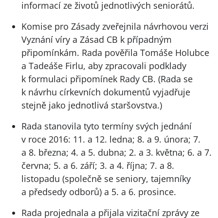
informací ze životů jednotlivých seniorátů.
Komise pro Zásady zveřejnila návrhovou verzi
Vyznání víry a Zásad CB k případným
připomínkám. Rada pověřila Tomáše Holubce
a Tadeáše Firlu, aby zpracovali podklady
k formulaci připomínek Rady CB. (Rada se
k návrhu církevních dokumentů vyjadřuje
stejně jako jednotlivá staršovstva.)
Rada stanovila tyto termíny svých jednání
v roce 2016: 11. a 12. ledna; 8. a 9. února; 7.
a 8. března; 4. a 5. dubna; 2. a 3. května; 6. a 7.
června; 5. a 6. září; 3. a 4. října; 7. a 8.
listopadu (společně se seniory, tajemníky
a předsedy odborů) a 5. a 6. prosince.
Rada projednala a přijala vizitační zprávy ze