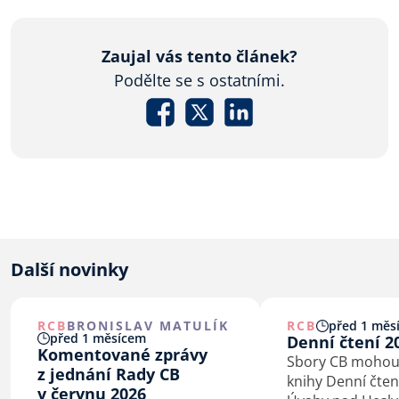
Zaujal vás tento článek?
Podělte se s ostatními.
Další novinky
RCB
BRONISLAV MATULÍK
RCB
před 1 měs
před 1 měsícem
Denní čtení 2
Komentované zprávy
Sbory CB mohou
z jednání Rady CB
knihy Denní čten
v červnu 2026