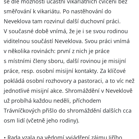
se dle možností účastní vikariátních cvičení bez
směřování k vikariátu. Po nastěhování do
Neveklova tam rozvinul další duchovní práci.
V současné době vnímá, že je i se svou rodinou
viditelnou součástí Neveklova. Svou práci vnímá
v několika rovinách: první z nich je práce
s místními členy sboru, další rovinou je misijní
práce, resp. osobní misijní kontakty. Za klíčové
pokládá osobní rozhovory a pastoraci, a to víc než
jednotlivé misijní akce. Shromáždění v Neveklově
už probíhá každou neděli, příchodem
Trávníčkových přišlo do shromáždění dalších cca
osm lidí (včetně jeho rodiny).
• Rada vzala na vědomí vyjádření zájmu Jiřího