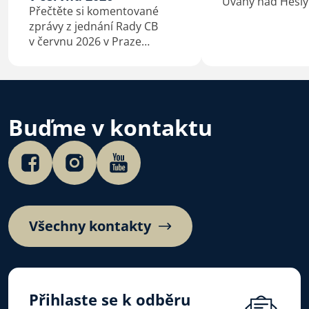
Úvahy nad Hesly
Přečtěte si komentované
bratrské do 6. č
zprávy z jednání Rady CB
2026.
v červnu 2026 v Praze
a Kaštieľe Antonstál na
Slovensku.
Buďme v kontaktu
Všechny kontakty
Přihlaste se k odběru