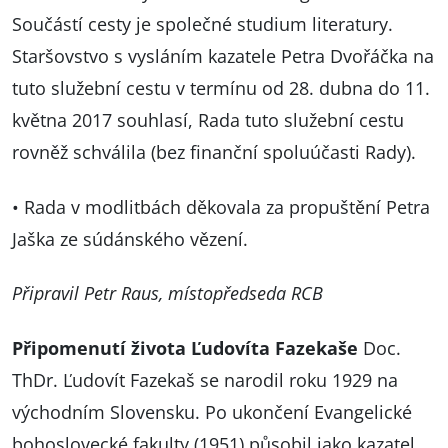
Součástí cesty je společné studium literatury.
Staršovstvo s vysláním kazatele Petra Dvořáčka na
tuto služební cestu v termínu od 28. dubna do 11.
května 2017 souhlasí, Rada tuto služební cestu
rovněž schválila (bez finanční spoluúčasti Rady).
• Rada v modlitbách děkovala za propuštění Petra
Jaška ze súdánského vězení.
Připravil Petr Raus, místopředseda RCB
Připomenutí života Ľudovíta Fazekaše
Doc.
ThDr. Ľudovít Fazekaš se narodil roku 1929 na
východním Slovensku. Po ukončení Evangelické
bohoslovecké fakulty (1951) působil jako kazatel