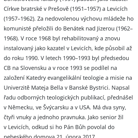
Církve bratrské v Prešově (1951–1957) a Levicích
(1957–1962). Za nedovolenou výchovu mládeže ho
komunisté přeložili do Benátek nad Jizerou (1962–
1968). V roce 1968 byl rehabilitovaný a znovu
instalovaný jako kazatel v Levicích, kde působil až
do roku 1990. V letech 1990–1993 byl předsedou
CB na Slovensku a v roce 1993 se podílel na
založení Katedry evangelikální teologie a misie na
Univerzitě Mateja Bella v Banské Bystrici. Napsal
řadu odborných teologických publikací, přednášel
v Německu, ve Švýcarsku a v USA. Má dva syny,
čtyři vnuky a jednoho pravnuka. Jako senior žil
v Levicích, odkud si ho Pán Bůh povolal do
nebeského domova 21. února 2017.