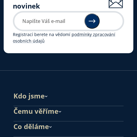
novinek
Registrací berete na vědomí
podmínky zpracování
osobních údajů
Kdo jsme
Čemu věříme
Co děláme