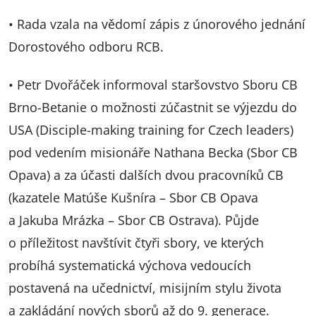
• Rada vzala na vědomí zápis z únorového jednání
Dorostového odboru RCB.
• Petr Dvořáček informoval staršovstvo Sboru CB
Brno-Betanie o možnosti zúčastnit se výjezdu do
USA (Disciple-making training for Czech leaders)
pod vedením misionáře Nathana Becka (Sbor CB
Opava) a za účasti dalších dvou pracovníků CB
(kazatele Matúše Kušníra – Sbor CB Opava
a Jakuba Mrázka – Sbor CB Ostrava). Půjde
o příležitost navštívit čtyři sbory, ve kterých
probíhá systematická výchova vedoucích
postavená na učednictví, misijním stylu života
a zakládání nových sborů až do 9. generace.