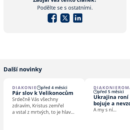
Podělte se s ostatními.
Další novinky
DIAKONIE
před 4 měsíci
DIAKONIE
ROM
před 5 měsíci
Pár slov k Velikonocům
Ukrajina roní 
Srdečně Vás všechny
bojuje a nevz
zdravím, Kristus zemřel
A my s ní…
a vstal z mrtvých, to je hlavní
poselství Velikonoc.
U příležitosti těch letošních