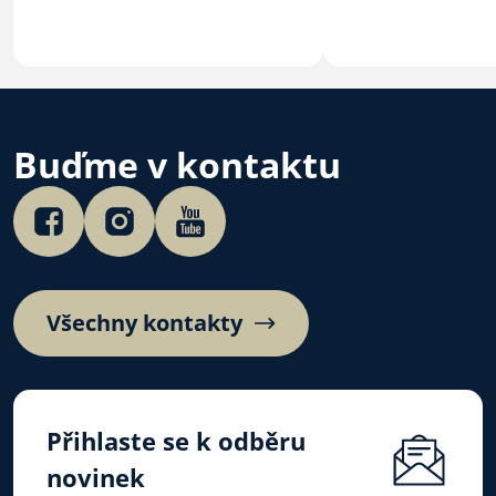
mě napadla myšlenka, že ani
sám Bůh nedosáhl svého cíle
a vítězství tak nějak lehce…
Buďme v kontaktu
Všechny kontakty
Přihlaste se k odběru
novinek