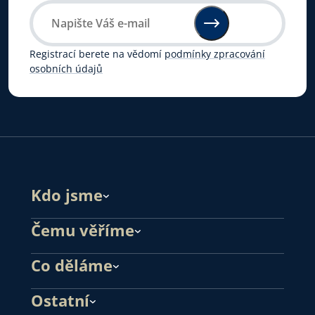
Registrací berete na vědomí
podmínky zpracování
osobních údajů
Kdo jsme
Čemu věříme
Co děláme
Ostatní