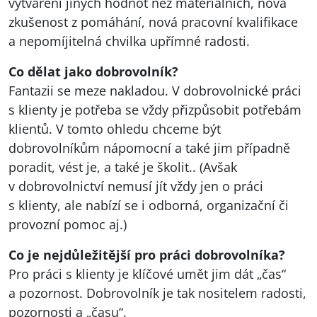
vytváření jiných hodnot než materiálních, nová
zkušenost z pomáhání, nová pracovní kvalifikace
a nepomíjitelná chvilka upřímné radosti.
Co dělat jako dobrovolník?
Fantazii se meze nakladou. V dobrovolnické práci
s klienty je potřeba se vždy přizpůsobit potřebám
klientů. V tomto ohledu chceme být
dobrovolníkům nápomocní a také jim případně
poradit, vést je, a také je školit.. (Avšak
v dobrovolnictví nemusí jít vždy jen o práci
s klienty, ale nabízí se i odborná, organizační či
provozní pomoc aj.)
Co je nejdůležitější pro práci dobrovolníka?
Pro práci s klienty je klíčové umět jim dát „čas“
a pozornost. Dobrovolník je tak nositelem radosti,
pozornosti a „času“.