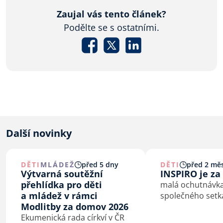
Zaujal vás tento článek?
Podělte se s ostatními.
Další novinky
DĚTI
MLÁDEŽ
před 5 dny
DĚTI
před 2 měs
Výtvarná soutěžní
INSPIRO je za
přehlídka pro děti
malá ochutnávka
a mládež v rámci
společného setk
Modlitby za domov 2026
Ekumenická rada církví v ČR