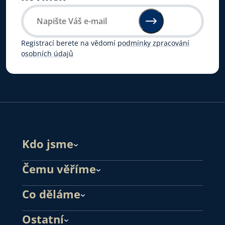
Registrací berete na vědomí
podmínky zpracování
osobních údajů
Kdo jsme
Čemu věříme
Co děláme
Ostatní