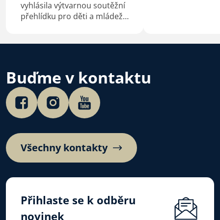
vyhlásila výtvarnou soutěžní
přehlídku pro děti a mládež
na téma Bůh s námi.
Buďme v kontaktu
Všechny kontakty
Přihlaste se k odběru
novinek