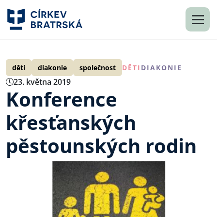
děti
diakonie
společnost
DĚTI
DIAKONIE
23. května 2019
Konference
křesťanských
pěstounských rodin