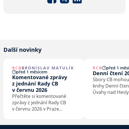
Další novinky
RCB
BRONISLAV MATULÍK
RCB
před 1 měs
před 1 měsícem
Denní čtení 2
Komentované zprávy
Sbory CB mohou
z jednání Rady CB
knihy Denní čten
v červnu 2026
Úvahy nad Hesly
Přečtěte si komentované
bratrské do 6. č
zprávy z jednání Rady CB
2026.
v červnu 2026 v Praze
a Kaštieľe Antonstál na
Slovensku.