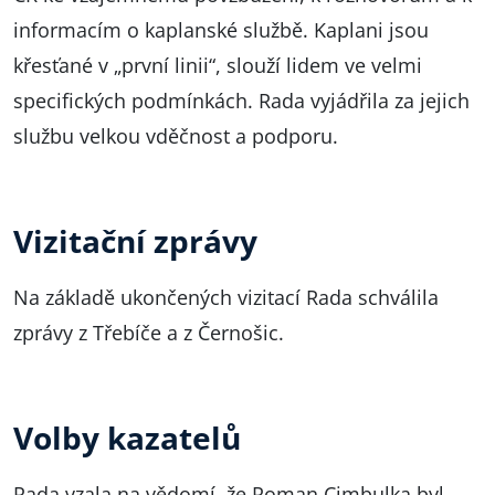
informacím o kaplanské službě. Kaplani jsou
křesťané v „první linii“, slouží lidem ve velmi
specifických podmínkách. Rada vyjádřila za jejich
službu velkou vděčnost a podporu.
Vizitační zprávy
Na základě ukončených vizitací Rada schválila
zprávy z Třebíče a z Černošic.
Volby kazatelů
Rada vzala na vědomí, že Roman Cimbulka byl