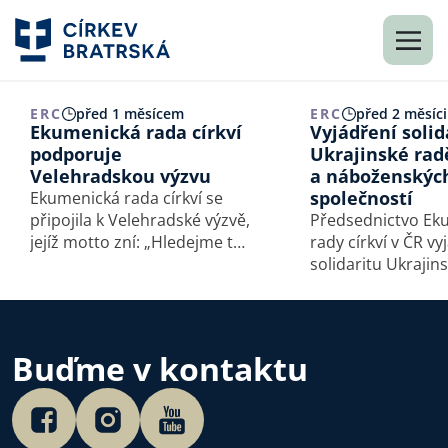
ERC
před 1 měsícem
ERC
před 2 měsíci
Ekumenická rada církví
Vyjádření solid
podporuje
Ukrajinské radě
Velehradskou výzvu
a náboženskýc
společností
Ekumenická rada církví se
připojila k Velehradské výzvě,
Předsednictvo Ek
jejíž motto zní: „Hledejme to,
rady církví v ČR vy
co spojuje.“ Velehradskou
solidaritu Ukrajin
výzvu představil předseda
církví a nábožens
České biskupské konference
společností.
Mons. Josef Nuzík v rámci
Dní dobré vůle na Velehradě
Buďme v kontaktu
4. 7. 2026.…