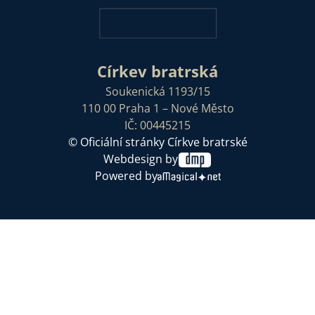
Církev bratrská
Soukenická 1193/15
110 00 Praha 1 – Nové Město
IČ: 00445215
© Oficiální stránky Církve bratrské
Webdesign by
Powered by