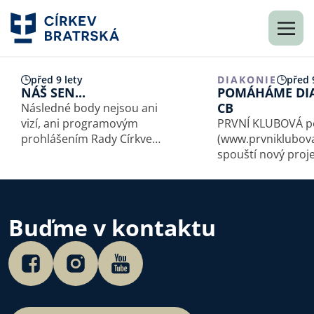
před 9 lety
DIAKONIE
před 
NÁŠ SEN...
POMÁHÁME DI
CB
Následné body nejsou ani
vizí, ani programovým
PRVNÍ KLUBOVÁ po
prohlášením Rady Církve
(
www.prvniklubov
bratrské, ale naší touhou
spouští nový proje
a naším snem o Církvi
pomoci neziskov
bratrské. Chceme naše sbory
organizacím, mezi 
k realizaci tohoto snu
i Diakonie Církve b
přizvat. Pokud něco z toho,
Projekt vychází z 
Buďme v kontaktu
co budete číst,…
že pojišťovna a ne
organizace mají s