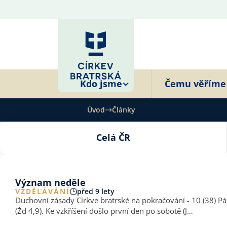
Kdo jsme
Čemu věříme
Úvod
Články
Celá ČR
Význam neděle
VZDĚLÁVÁNÍ
před 9 lety
Duchovní zásady Církve bratrské na pokračování - 10 (38) Pán Ježíš pro nás, jako lid nové smlouvy s Bohem, vydobyl odpočinutí (vstup do nebeského domova) svou obětí a vzkříšením
(Žd 4,9). Ke vzkříšení došlo první den po sobotě (J…