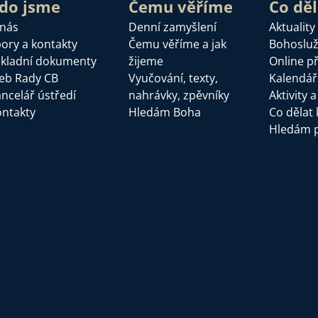
do jsme
Čemu věříme
Co dě
 nás
Denní zamyšlení
Aktuality
ory a kontakty
Čemu věříme a jak
Bohoslu
kladní dokumenty
žijeme
Online p
eb Rady CB
Vyučování, texty,
Kalendář
ncelář ústředí
nahrávky, zpěvníky
Aktivity 
ntakty
Hledám Boha
Co dělat 
Hledám 