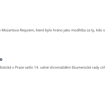
 Mozartova Requiem, které bylo hráno jako modlitba za ty, kdo s
vo
istické v Praze sešlo 14. valné shromáždění Ekumenické rady círk