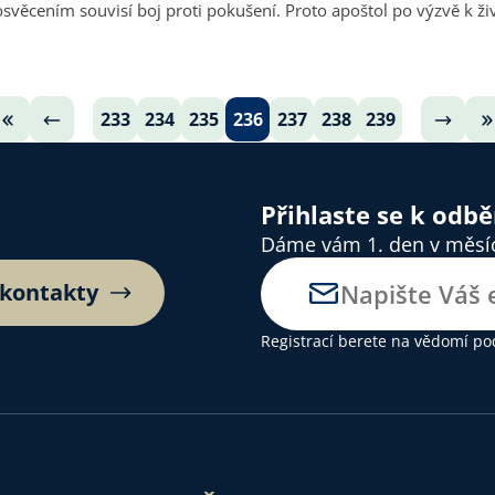
233
234
235
236
237
238
239
Přihlaste se k odb
Dáme vám 1. den v měsíci
 kontakty
Registrací berete na vědomí
po