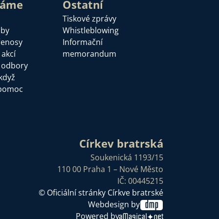
láme
Ostatní
Tiskové zprávy
žby
Whistleblowing
řenosy
Informační
 akcí
memorandum
a odbory
když
pomoc
Církev bratrská
Soukenická 1193/15
110 00 Praha 1 – Nové Město
IČ: 00445215
© Oficiální stránky Církve bratrské
Webdesign by
Powered by