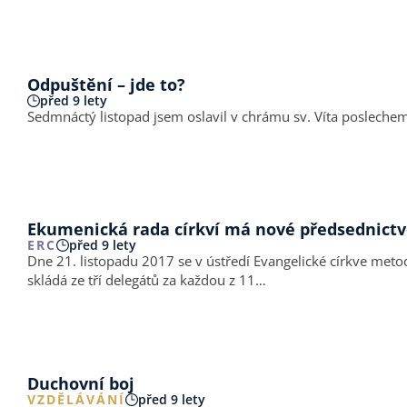
Odpuštění – jde to?
před 9 lety
Sedmnáctý listopad jsem oslavil v chrámu sv. Víta poslechem
Ekumenická rada církví má nové předsednict
ERC
před 9 lety
Dne 21. listopadu 2017 se v ústředí Evangelické církve metod
skládá ze tří delegátů za každou z 11…
Duchovní boj
VZDĚLÁVÁNÍ
před 9 lety