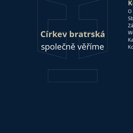
K
O
Sb
Zá
Církev bratrská
W
Ka
společně věříme
Ko