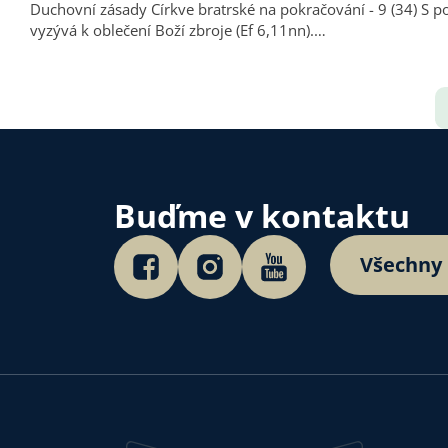
Duchovní zásady Církve bratrské na pokračování - 9 (34) S posvěcením souvisí boj proti pokušení. Proto apoštol po výzvě k životu v Duchu svatém (Ef 5) zařazuje napomenutí, které
vyzývá k oblečení Boží zbroje (Ef 6,11nn).…
Buďme v kontaktu
Všechny