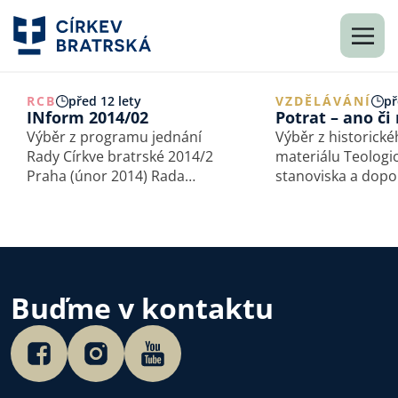
RCB
před 12 lety
VZDĚLÁVÁNÍ
př
INform 2014/02
Potrat – ano či
Výběr z programu jednání
Výběr z historick
Rady Církve bratrské 2014/2
materiálu Teologi
Praha (únor 2014) Rada
stanoviska a dopo
jmenovala Evangelizační
Rady Církve bratr
odbor ve složení: David
a Studijního odbo
Novák (předseda), Martin
Uveřejňujeme na
Hambálek, Jan Lukl, František
pokračování. Stanovisko
Duda, Roman Toušek, Jiří
Rady Církve bratrs
Folta. Rada jmenovala
2006 1. Základní přístup 1.
Buďme v kontaktu
Odbor…
Vyznáváme kontin