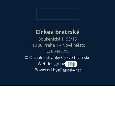
Církev bratrská
Soukenická 1193/15
110 00 Praha 1 – Nové Město
IČ: 00445215
© Oficiální stránky Církve bratrské
Webdesign by
Powered by