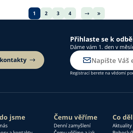
1
2
3
4
Přihlaste se k odb
Dáme vám 1. den v měsíci
 kontakty
Registrací berete na vědomí
po
do jsme
Čemu věříme
Co dě
 nás
Denní zamyšlení
Aktuality
ory a kontakty
Čemu věříme a jak
Bohoslu