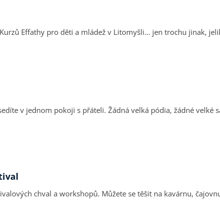
zů Effathy pro děti a mládež v Litomyšli… jen trochu jinak, jeli
e sedíte v jednom pokoji s přáteli. Žádná velká pódia, žádné velk
tival
valových chval a workshopů. Můžete se těšit na kavárnu, čajovnu, 