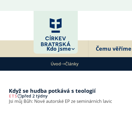
Kdo jsme
Čemu věříme
Úvod
Články
Když se hudba potkává s teologií
ETS
před 2 týdny
Jsi můj Bůh: Nové autorské EP ze seminárních lavic