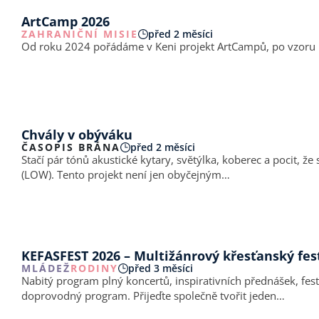
ArtCamp 2026
ZAHRANIČNÍ MISIE
před 2 měsíci
Od roku 2024 pořádáme v Keni projekt ArtCampů, po vzoru Kur
Chvály v obýváku
ČASOPIS BRÁNA
před 2 měsíci
Stačí pár tónů akustické kytary, světýlka, koberec a pocit, ž
(LOW). Tento projekt není jen obyčejným…
KEFASFEST 2026 – Multižánrový křesťanský fes
MLÁDEŽ
RODINY
před 3 měsíci
Nabitý program plný koncertů, inspirativních přednášek, festi
doprovodný program. Přijeďte společně tvořit jeden…