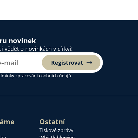
ěru novinek
 vědět o novinkách v církvi!
Registrovat
dmínky zpracování osobních údajů
láme
Ostatní
Tiskové zprávy
žby
Whistleblowing