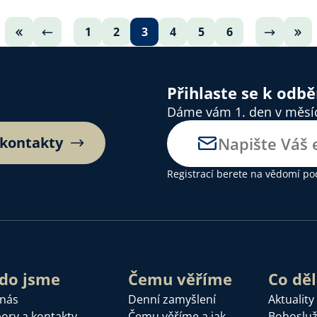
1
2
3
4
5
6
Přihlaste se k odb
Dáme vám 1. den v měsíci
 kontakty
Registrací berete na vědomí
po
do jsme
Čemu věříme
Co dě
 nás
Denní zamyšlení
Aktuality
ory a kontakty
Čemu věříme a jak
Bohoslu