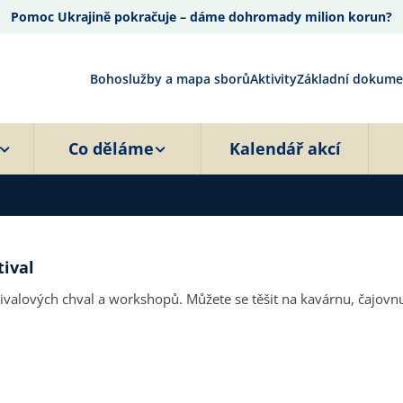
Pomoc Ukrajině pokračuje – dáme dohromady milion korun?
Bohoslužby a mapa sborů
Aktivity
Základní dokume
Co děláme
Kalendář akcí
tival
valových chval a workshopů. Můžete se těšit na kavárnu, čajovnu, 