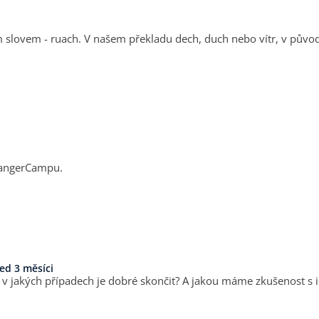
 slovem - ruach. V našem překladu dech, duch nebo vítr, v původ
 RangerCampu.
ed 3 měsíci
případech je dobré skončit? A jakou máme zkušenost s investicí času do lidí