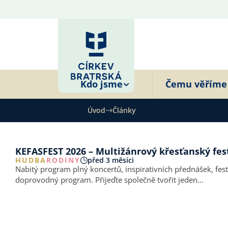
Kdo jsme
Čemu věříme
Úvod
Články
KEFASFEST 2026 – Multižánrový křesťanský fes
HUDBA
RODINY
před 3 měsíci
Nabitý program plný koncertů, inspirativních přednášek, festi
doprovodný program. Přijeďte společně tvořit jeden…