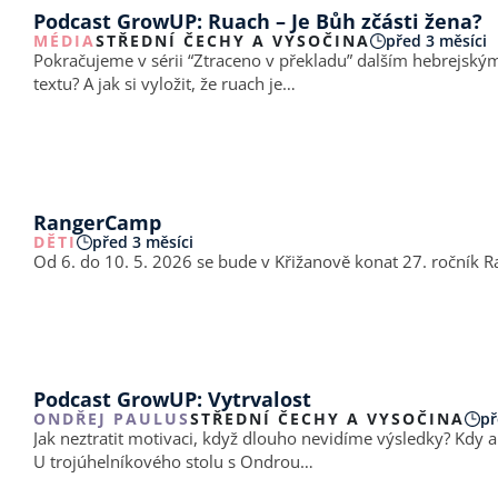
Podcast GrowUP: Ruach – Je Bůh zčásti žena?
MÉDIA
STŘEDNÍ ČECHY A VYSOČINA
před 3 měsíci
Pokračujeme v sérii “Ztraceno v překladu” dalším hebrejským
textu? A jak si vyložit, že ruach je…
RangerCamp
DĚTI
před 3 měsíci
Od 6. do 10. 5. 2026 se bude v Křižanově konat 27. ročník
Podcast GrowUP: Vytrvalost
ONDŘEJ PAULUS
STŘEDNÍ ČECHY A VYSOČINA
př
Jak neztratit motivaci, když dlouho nevidíme výsledky? Kdy a v jakých 
U trojúhelníkového stolu s Ondrou…