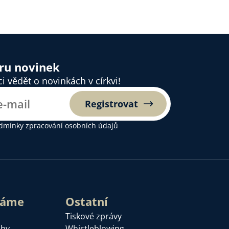
ěru novinek
 vědět o novinkách v církvi!
Registrovat
dmínky zpracování osobních údajů
láme
Ostatní
Tiskové zprávy
žby
Whistleblowing