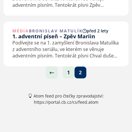
adventním písním. Tentokrát písni Zpěv
Zachariášův - Benedictus Dominus - Pochválen
buď Hospodin.
MÉDIA
BRONISLAV MATULÍK
před 2 lety
1. adventní píseň – Zpěv Mariin
Podívejte se na 1. zamyšlení Bronislava Matulíka
z adventního seriálu, ve kterém se věnuje
adventním písním. Tentokrát písni Chval duše
má Pána - latinsky Magnificat anima mea
Dominum.
1
2
Atom feed pro čtečky zpravodajství:
https://portal.cb.cz/cs/feed.atom