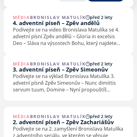
MÉDIA
BRONISLAV MATULÍK
před 2 lety
4. adventní píseň – Zpěv andělů
Podívejte se na video Bronislava Matulíka se 4.
advetní písní Zpěv andělů – Gloria in excelsis
Deo – Sláva na výsostech Bohu, který najdete
v Lukášově evangeliu 2. kapitole.
MÉDIA
BRONISLAV MATULÍK
před 2 lety
3. adventní píseň – Zpěv Simeonův
Podívejte se na výklad Bronislava Matulíka 3.
advetní písně Zpěv Simeonův – Nunc dimittis
servum tuum, Domine – Nyní propouštíš
v pokoji svého služebníka, Pane, který najdete
v Lukášově evangeliu 2,29-32.
MÉDIA
BRONISLAV MATULÍK
před 2 lety
2. adventní píseň – Zpěv Zachariášův
Podívejte se na 2. zamyšlení Bronislava Matulíka
z adventního seriálu, ve kterém se věnuje