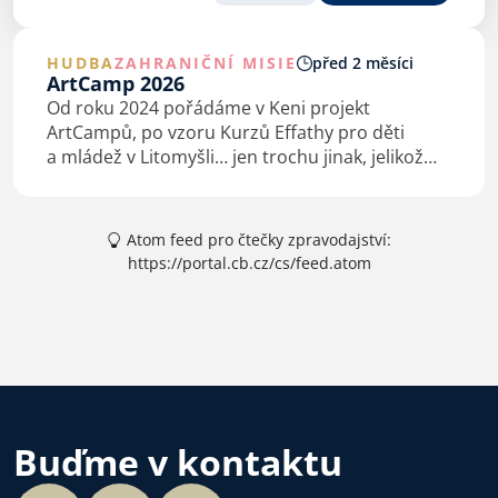
HUDBA
ZAHRANIČNÍ MISIE
před 2 měsíci
ArtCamp 2026
Od roku 2024 pořádáme v Keni projekt
ArtCampů, po vzoru Kurzů Effathy pro děti
a mládež v Litomyšli… jen trochu jinak, jelikož
jsme jinde.
Atom feed pro čtečky zpravodajství:
https://portal.cb.cz/cs/feed.atom
Buďme v kontaktu