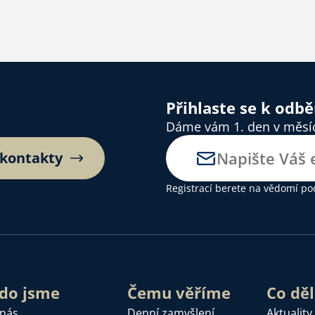
Přihlaste se k odb
Dáme vám 1. den v měsíci
 kontakty
Registrací berete na vědomí
po
do jsme
Čemu věříme
Co dě
 nás
Denní zamyšlení
Aktuality