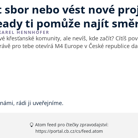
 sbor nebo vést nové pro
ady ti pomůže najít smě
KAREL HENNHOFER
é křesťanské komunity, ale nevíš, kde začít? Cítíš povo
rávě pro tebe otevírá M4 Europe v České republice da
 námi, rádi ji uveřejníme.
Atom feed pro čtečky zpravodajství:
https://portal.cb.cz/cs/feed.atom