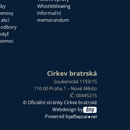
žby
Whistleblowing
řenosy
Informační
 akcí
memorandum
a odbory
když
pomoc
Církev bratrská
Soukenická 1193/15
110 00 Praha 1 – Nové Město
IČ: 00445215
© Oficiální stránky Církve bratrské
Webdesign by
Powered by