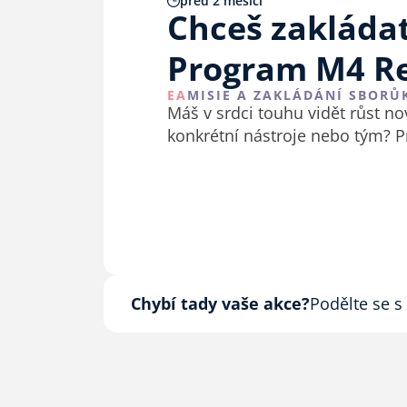
před 2 měsíci
Chceš zakládat
Program M4 Re
EA
MISIE A ZAKLÁDÁNÍ SBORŮ
Máš v srdci touhu vidět růst nov
konkrétní nástroje nebo tým? P
Chybí tady vaše akce?
Podělte se s