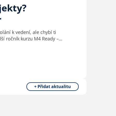
jekty?
r
lání k vedení, ale chybí ti
lší ročník kurzu M4 Ready –…
+ Přidat aktualitu