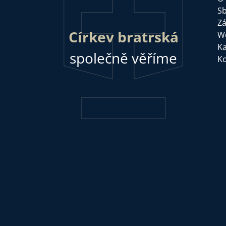
Sb
Zá
Církev bratrská
W
Ka
společně věříme
Ko