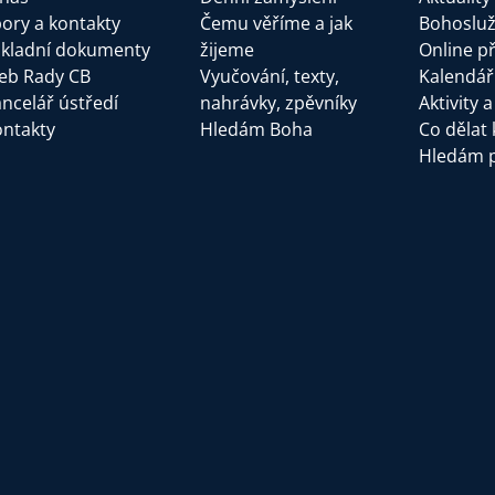
ory a kontakty
Čemu věříme a jak
Bohoslu
kladní dokumenty
žijeme
Online p
eb Rady CB
Vyučování, texty,
Kalendář
ncelář ústředí
nahrávky, zpěvníky
Aktivity 
ntakty
Hledám Boha
Co dělat 
Hledám 