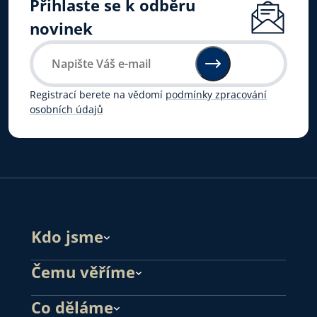
Přihlaste se k odběru
novinek
Registrací berete na vědomí
podmínky zpracování
osobních údajů
Kdo jsme
Čemu věříme
Co děláme