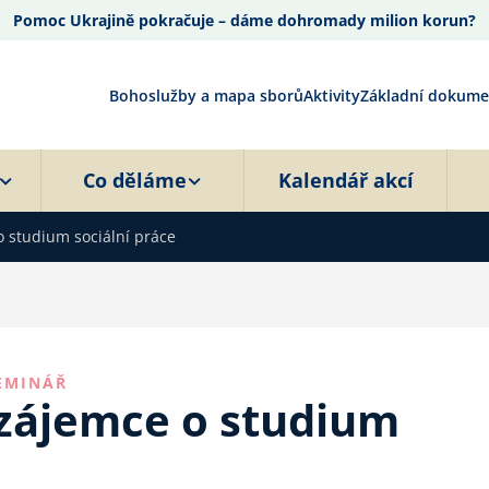
Pomoc Ukrajině pokračuje – dáme dohromady milion korun?
Bohoslužby a mapa sborů
Aktivity
Základní dokume
Co děláme
Kalendář akcí
o studium sociální práce
EMINÁŘ
o zájemce o studium