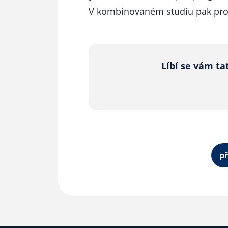
V kombinovaném studiu pak pr
Líbí se vám ta
př