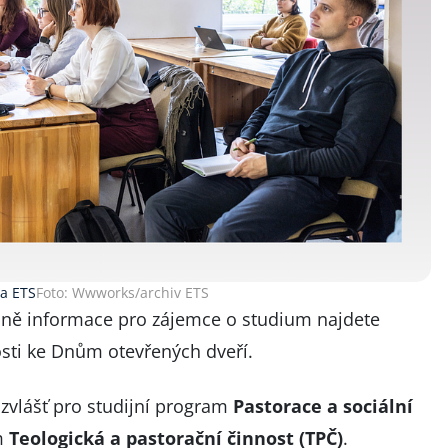
a ETS
Foto: Wwworks/archiv ETS
dně
informace pro zájemce o studium najdete
sti ke Dnům otevřených dveří
.
zvlášť pro studijní program
Pastorace a sociální
m
Teologická a pastorační činnost (TPČ)
.