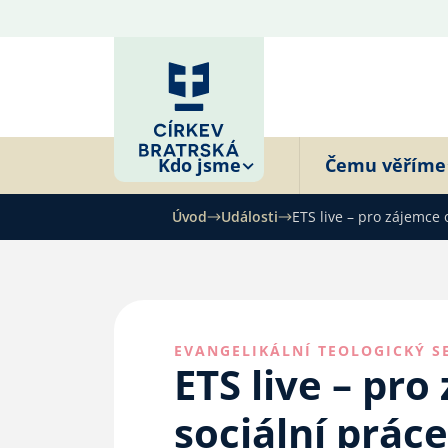
Kdo jsme
Čemu věříme
Úvod
Události
ETS live – pro zájemce 
EVANGELIKÁLNÍ TEOLOGICKÝ S
ETS live – pr
sociální práce