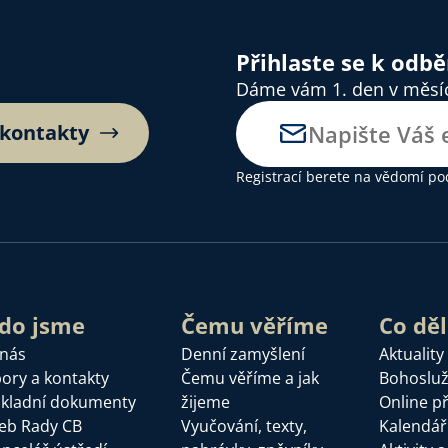
Přihlaste se k odb
Dáme vám 1. den v měsíci
 kontakty
Registrací berete na vědomí
po
do jsme
Čemu věříme
Co dě
 nás
Denní zamyšlení
Aktuality
ory a kontakty
Čemu věříme a jak
Bohoslu
kladní dokumenty
žijeme
Online p
eb Rady CB
Vyučování, texty,
Kalendář