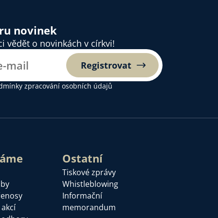
ěru novinek
 vědět o novinkách v církvi!
Registrovat
dmínky zpracování osobních údajů
láme
Ostatní
Tiskové zprávy
žby
Whistleblowing
řenosy
Informační
 akcí
memorandum