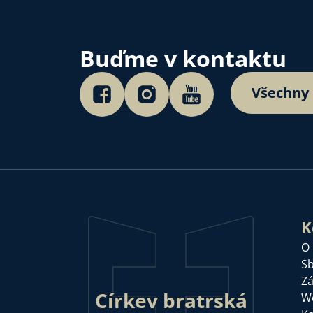
Buďme v kontaktu
Všechny
K
O
Sb
Zá
Církev bratrská
W