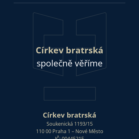
Církev bratrská
společně věříme
Církev bratrská
Soukenická 1193/15
110 00 Praha 1 – Nové Město
IČ: 00445215