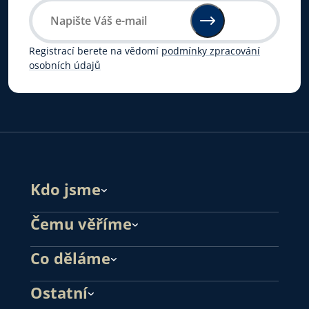
Registrací berete na vědomí
podmínky zpracování
osobních údajů
Kdo jsme
Čemu věříme
Co děláme
Ostatní