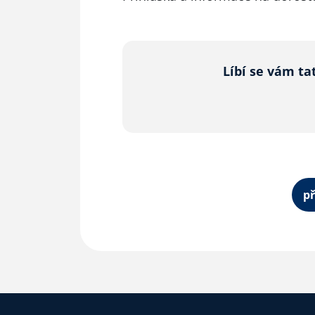
Líbí se vám ta
př