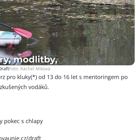
Draft
Foto: Ráchel Miková
rz pro kluky(*) od 13 do 16 let s mentoringem po
 zkušených vodáků.
ty pokec s chlapy
ovaunie.cz/draft