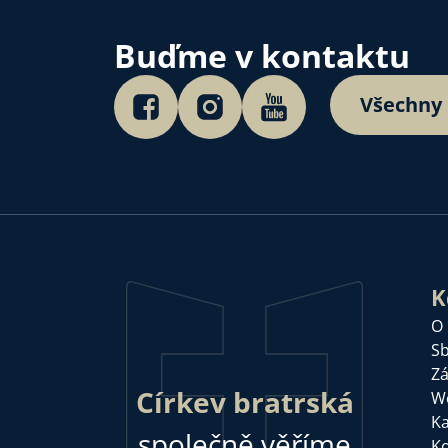
Buďme v kontaktu
Všechny
K
O
Sb
Zá
Církev bratrská
W
Ka
společně věříme
Ko