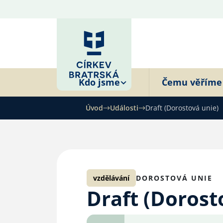
Kdo jsme
Čemu věříme
Úvod
Události
Draft (Dorostová unie)
vzdělávání
DOROSTOVÁ UNIE
Draft (Dorost