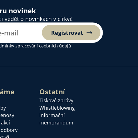
ěru novinek
 vědět o novinkách v církvi!
Registrovat
dmínky zpracování osobních údajů
láme
Ostatní
Tiskové zprávy
žby
Whistleblowing
řenosy
Informační
 akcí
memorandum
a odbory
když