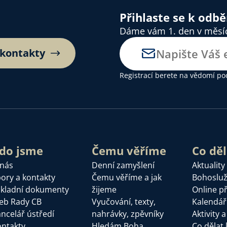
Přihlaste se k odb
Dáme vám 1. den v měsíci
 kontakty
Registrací berete na vědomí
po
do jsme
Čemu věříme
Co dě
 nás
Denní zamyšlení
Aktuality
ory a kontakty
Čemu věříme a jak
Bohoslu
kladní dokumenty
žijeme
Online p
eb Rady CB
Vyučování, texty,
Kalendář
ncelář ústředí
nahrávky, zpěvníky
Aktivity 
ntakty
Hledám Boha
Co dělat 