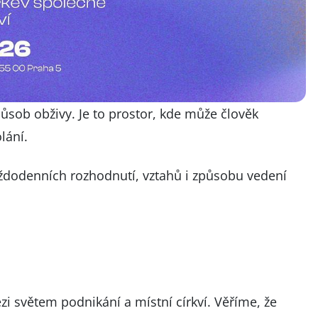
působ obživy. Je to prostor, kde může člověk
lání.
aždodenních rozhodnutí, vztahů i způsobu vedení
i světem podnikání a místní církví. Věříme, že