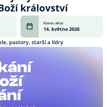
Boží království
Konec akce
14. května 2026
e, pastory, starší a lídry