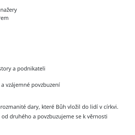
anažery
irem
tory a podnikateli
u a vzájemné povzbuzení
zmanité dary, které Bůh vložil do lidí v církvi.
 od druhého a povzbuzujeme se k věrnosti