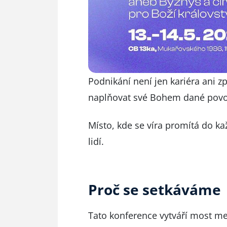
Podnikání není jen kariéra ani z
naplňovat své Bohem dané povo
Místo, kde se víra promítá do k
lidí.
Proč se setkáváme
Tato konference vytváří most mez