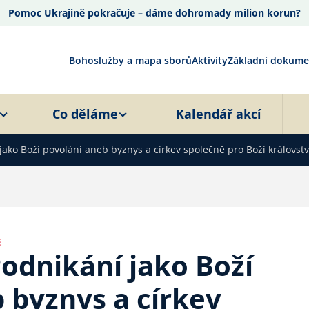
Pomoc Ukrajině pokračuje – dáme dohromady milion korun?
Bohoslužby a mapa sborů
Aktivity
Základní dokume
Co děláme
Kalendář akcí
ako Boží povolání aneb byznys a církev společně pro Boží královstv
E
odnikání jako Boží
 byznys a církev