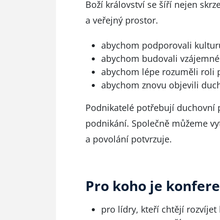
Boží království se šíří nejen skrz
a veřejný prostor.
abychom podporovali kulturu 
abychom budovali vzájemné 
abychom lépe rozuměli roli
abychom znovu objevili duc
Podnikatelé potřebují duchovní 
podnikání. Společně můžeme vytv
a povolání potvrzuje.
Pro koho je konfer
pro lídry, kteří chtějí rozvíje