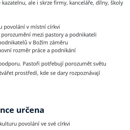
e kazatelnu, ale i skrze firmy, kanceláře, dílny, školy
povolání v místní církvi
porozumění mezi pastory a podnikateli
 podnikatelů v Božím záměru
hovní rozměr práce a podnikání
podporu. Pastoři potřebují porozumět světu
ářet prostředí, kde se dary rozpoznávají
ence určena
t kulturu povolání ve své církvi