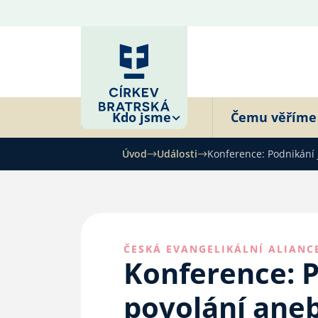
Kdo jsme
Čemu věříme
Úvod
Události
Konference: Podnikání j
ČESKÁ EVANGELIKÁLNÍ ALIANC
Konference: P
povolání aneb