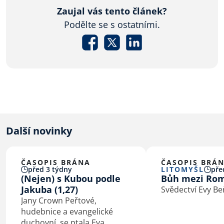
Zaujal vás tento článek?
Podělte se s ostatními.
Další novinky
ČASOPIS BRÁNA
ČASOPIS BRÁ
před 3 týdny
LITOMYŠL
pře
(Nejen) s Kubou podle
Bůh mezi Ro
Jakuba (1,27)
Svědectví Evy B
Jany Crown Peřtové,
hudebnice a evangelické
duchovní, se ptala Eva