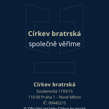
Církev bratrská
společně věříme
Církev bratrská
Soukenická 1193/15
110 00 Praha 1 – Nové Město
IČ: 00445215
© Oficiální stránky Církve bratrské