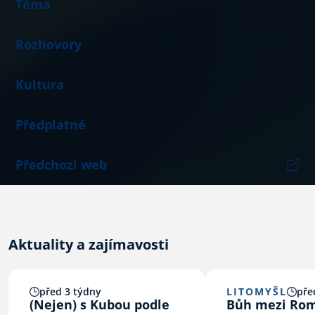
Téma
Rozhovory
Kultura
Předplatné
Předchozí web
Aktuality a zajímavosti
před 3 týdny
LITOMYŠL
pře
(Nejen) s Kubou podle
Bůh mezi Ro