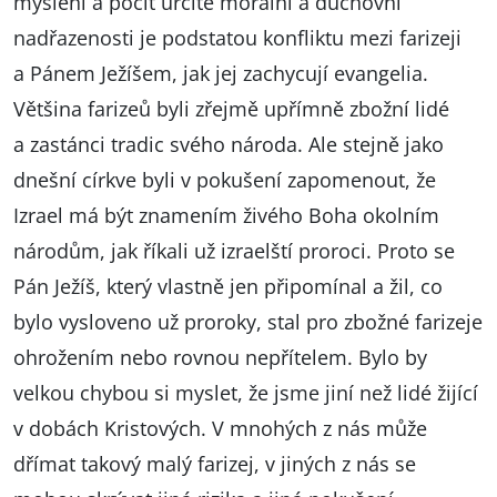
myšlení a pocit určité morální a duchovní
nadřazenosti je podstatou konfliktu mezi farizeji
a Pánem Ježíšem, jak jej zachycují evangelia.
Většina farizeů byli zřejmě upřímně zbožní lidé
a zastánci tradic svého národa. Ale stejně jako
dnešní církve byli v pokušení zapomenout, že
Izrael má být znamením živého Boha okolním
národům, jak říkali už izraelští proroci. Proto se
Pán Ježíš, který vlastně jen připomínal a žil, co
bylo vysloveno už proroky, stal pro zbožné farizeje
ohrožením nebo rovnou nepřítelem. Bylo by
velkou chybou si myslet, že jsme jiní než lidé žijící
v dobách Kristových. V mnohých z nás může
dřímat takový malý farizej, v jiných z nás se