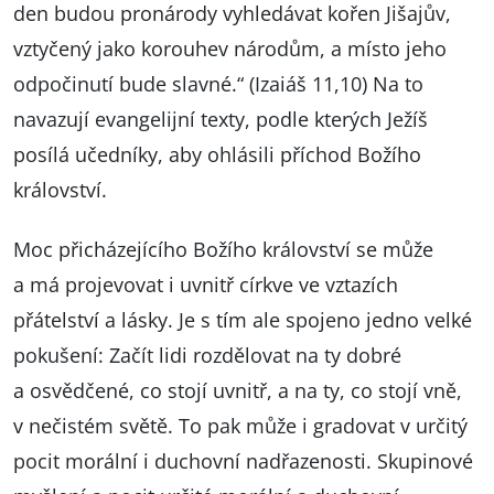
den budou pronárody vyhledávat kořen Jišajův,
vztyčený jako korouhev národům, a místo jeho
odpočinutí bude slavné.“ (Izaiáš 11,10) Na to
navazují evangelijní texty, podle kterých Ježíš
posílá učedníky, aby ohlásili příchod Božího
království.
Moc přicházejícího Božího království se může
a má projevovat i uvnitř církve ve vztazích
přátelství a lásky. Je s tím ale spojeno jedno velké
pokušení: Začít lidi rozdělovat na ty dobré
a osvědčené, co stojí uvnitř, a na ty, co stojí vně,
v nečistém světě. To pak může i gradovat v určitý
pocit morální i duchovní nadřazenosti. Skupinové