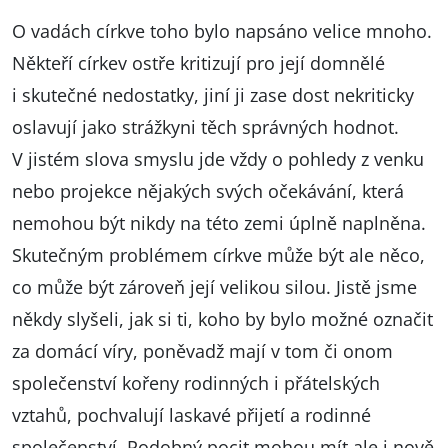
O vadách církve toho bylo napsáno velice mnoho.
Někteří církev ostře kritizují pro její domnělé
i skutečné nedostatky, jiní ji zase dost nekriticky
oslavují jako strážkyni těch správných hodnot.
V jistém slova smyslu jde vždy o pohledy z venku
nebo projekce nějakých svých očekávání, která
nemohou být nikdy na této zemi úplně naplněna.
Skutečným problémem církve může být ale něco,
co může být zároveň její velikou silou. Jistě jsme
někdy slyšeli, jak si ti, koho by bylo možné označit
za domácí víry, poněvadž mají v tom či onom
společenství kořeny rodinných i přátelských
vztahů, pochvalují laskavé přijetí a rodinné
společenství. Podobný pocit mohou mít ale i nově