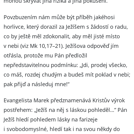
mohou skrývat jiná rizika a jiná pokušení.
Povzbuzením nám může být příběh jakéhosi
horlivce, který dorazil za Ježíšem s žádostí o radu,
co by ještě měl zdokonalit, aby měl jisté místo
v nebi (viz Mk 10,17–21). Ježíšova odpověď jím
otřásla, protože mu Pán předložil
nepředstavitelnou podmínku: „Jdi, prodej všecko,
co máš, rozdej chudým a budeš mít poklad v nebi;
pak přijď a následuj mne!“
Evangelista Marek předznamenává Kristův výrok
postřehem: „Ježíš na něj s láskou pohleděl…“ Pán
Ježíš hledí pohledem lásky na farizeje
i svobodomyslné, hledí tak i na svou někdy do