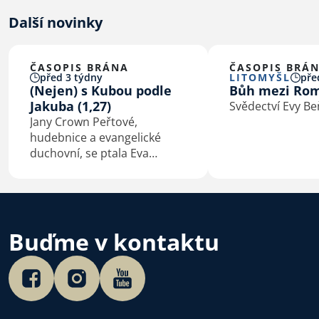
Další novinky
ČASOPIS BRÁNA
ČASOPIS BRÁ
před 3 týdny
LITOMYŠL
pře
(Nejen) s Kubou podle
Bůh mezi Ro
Jakuba (1,27)
Svědectví Evy B
Jany Crown Peřtové,
hudebnice a evangelické
duchovní, se ptala Eva
Macková
Buďme v kontaktu