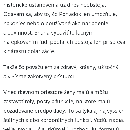
historické ustanovenia už dnes neobstoja.
Obávam sa, aby to, čo Poriadok len umožňuje,
nakoniec nebolo používané ako nariadenie
a povinnosť. Snaha vybaviť to lacným
nálepkovaním ľudí podľa ich postoja len prispieva
k nárastu polarizácie.
Takže čo považujem za zdravý, krásny, užitočný
a v Písme zakotvený prístup:1
V necirkevnom priestore ženy majú a môžu
zastávať roly, posty a funkcie, na ktoré majú
požadované predpoklady. To sa týka aj najvyšších
štátnych alebo korporátnych funkcií. Vedú, riadia,
velia, tvoria, učia, skúmajú, rozhodujú, formujú,