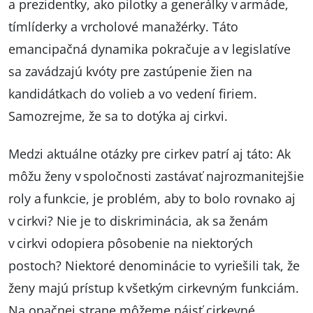
a prezidentky, ako pilotky a generálky v armáde,
tímlíderky a vrcholové manažérky. Táto
emancipačná dynamika pokračuje a v legislatíve
sa zavádzajú kvóty pre zastúpenie žien na
kandidátkach do volieb a vo vedení firiem.
Samozrejme, že sa to dotýka aj cirkvi.
Medzi aktuálne otázky pre cirkev patrí aj táto: Ak
môžu ženy v spoločnosti zastávať najrozmanitejšie
roly a funkcie, je problém, aby to bolo rovnako aj
v cirkvi? Nie je to diskriminácia, ak sa ženám
v cirkvi odopiera pôsobenie na niektorých
postoch? Niektoré denominácie to vyriešili tak, že
ženy majú prístup k všetkým cirkevným funkciám.
Na opačnej strane môžeme nájsť cirkevné