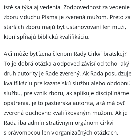
isté sa týka aj vedenia. Zodpovednosť za vedenie
zboru v duchu Písma je zverená mužom. Preto za
starších zboru majú byť ustanovovaní len muži,
ktorí spĺňajú biblickú kvalifikáciu.
A či môže byť žena členom Rady Cirkvi bratskej?
To je dobrá otázka a odpoveď závisí od toho, aký
druh autority je Rade zverený. Ak Rada posudzuje
kvalifikáciu pre kazateľskú službu alebo obdobnú
službu, pre vznik zboru, ak aplikuje disciplinárne
opatrenia, je to pastierska autorita, a tá má byť
zverená duchovne kvalifikovaným mužom. Ak je
Rada iba administratívnym orgánom cirkvi
s právomocou len v organizačných otázkach,