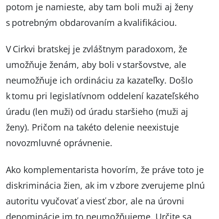
potom je namieste, aby tam boli muži aj ženy
s potrebným obdarovaním a kvalifikáciou.
V Cirkvi bratskej je zvláštnym paradoxom, že
umožňuje ženám, aby boli v staršovstve, ale
neumožňuje ich ordináciu za kazateľky. Došlo
k tomu pri legislatívnom oddelení kazateľského
úradu (len muži) od úradu staršieho (muži aj
ženy). Pričom na takéto delenie neexistuje
novozmluvné oprávnenie.
Ako komplementarista hovorím, že práve toto je
diskriminácia žien, ak im v zbore zverujeme plnú
autoritu vyučovať a viesť zbor, ale na úrovni
denominácie im to neumožňujeme. Určite sa