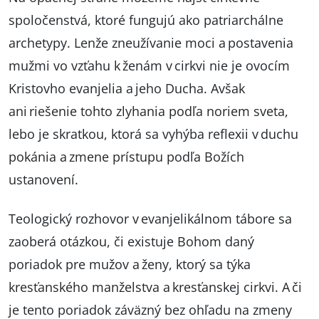
spoločenstvá, ktoré fungujú ako patriarchálne
archetypy. Lenže zneužívanie moci a postavenia
mužmi vo vzťahu k ženám v cirkvi nie je ovocím
Kristovho evanjelia a jeho Ducha. Avšak
ani riešenie tohto zlyhania podľa noriem sveta,
lebo je skratkou, ktorá sa vyhýba reflexii v duchu
pokánia a zmene prístupu podľa Božích
ustanovení.
Teologický rozhovor v evanjelikálnom tábore sa
zaoberá otázkou, či existuje Bohom daný
poriadok pre mužov a ženy, ktorý sa týka
kresťanského manželstva a kresťanskej cirkvi. A či
je tento poriadok záväzný bez ohľadu na zmeny