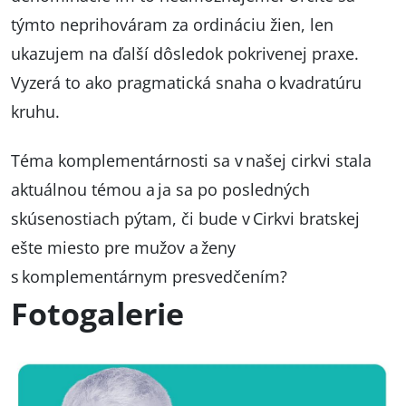
týmto neprihováram za ordináciu žien, len
ukazujem na ďalší dôsledok pokrivenej praxe.
Vyzerá to ako pragmatická snaha o kvadratúru
kruhu.
Téma komplementárnosti sa v našej cirkvi stala
aktuálnou témou a ja sa po posledných
skúsenostiach pýtam, či bude v Cirkvi bratskej
ešte miesto pre mužov a ženy
s komplementárnym presvedčením?
Fotogalerie