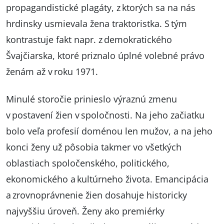
propagandistické plagáty, z ktorých sa na nás
hrdinsky usmievala žena traktoristka. S tým
kontrastuje fakt napr. z demokratického
Švajčiarska, ktoré priznalo úplné volebné právo
ženám až v roku 1971.
Minulé storočie prinieslo výraznú zmenu
v postavení žien v spoločnosti. Na jeho začiatku
bolo veľa profesií doménou len mužov, a na jeho
konci ženy už pôsobia takmer vo všetkých
oblastiach spoločenského, politického,
ekonomického a kultúrneho života. Emancipácia
a zrovnoprávnenie žien dosahuje historicky
najvyššiu úroveň. Ženy ako premiérky