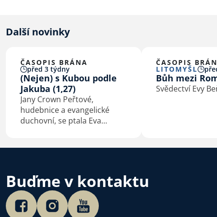
Další novinky
ČASOPIS BRÁNA
ČASOPIS BRÁ
před 3 týdny
LITOMYŠL
pře
(Nejen) s Kubou podle
Bůh mezi Ro
Jakuba (1,27)
Svědectví Evy B
Jany Crown Peřtové,
hudebnice a evangelické
duchovní, se ptala Eva
Macková
Buďme v kontaktu