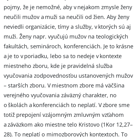
pojmy, že je nemožné, aby v nejakom zmysle ženy
neučili mužov a muži sa neučili od žien. Aby ženy
neviedli organizácie, tímy a služby, v ktorých sú aj
muži. Ženy napr. vyučujú mužov na teologických
fakultách, seminároch, konferenciách. Je to krásne
a je to v poriadku, lebo sa to nedeje v kontexte
miestneho zboru, kde je pravidelná služba
vyučovania zodpovednosťou ustanovených mužov
– starších zboru. V miestnom zbore má väčšina
verejného vyučovania záväzný charakter, no
o školách a konferenciách to neplatí. V zbore sme
totiž prepojení vzájomným zmluvným vzťahom
a záväzkom ako miestne telo Kristovo (1Kor 12,27–
28). To neplatí o mimozborových kontextoch. To