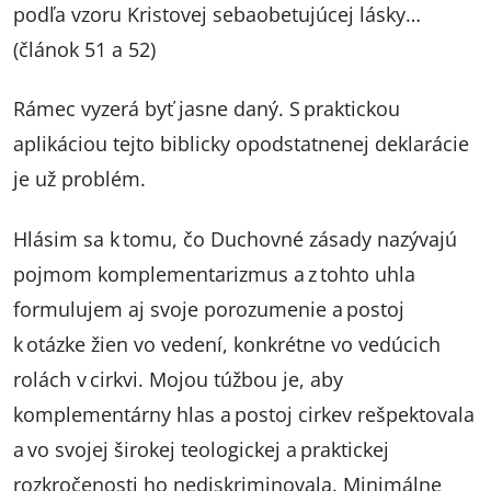
podľa vzoru Kristovej sebaobetujúcej lásky…
(článok 51 a 52)
Rámec vyzerá byť jasne daný. S praktickou
aplikáciou tejto biblicky opodstatnenej deklarácie
je už problém.
Hlásim sa k tomu, čo Duchovné zásady nazývajú
pojmom komplementarizmus a z tohto uhla
formulujem aj svoje porozumenie a postoj
k otázke žien vo vedení, konkrétne vo vedúcich
rolách v cirkvi. Mojou túžbou je, aby
komplementárny hlas a postoj cirkev rešpektovala
a vo svojej širokej teologickej a praktickej
rozkročenosti ho nediskriminovala. Minimálne