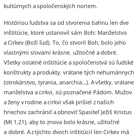
kultúrnych a spoločenských noriem.
Históriou ľudstva sa od stvorenia tiahnu len dve
inštitúcie, ktoré ustanovil sám Boh: Manželstvo
a Cirkev (Boží ľud). To, čo stvoril Boh, bolo jeho
vlastnými slovami krásne, užitočné a dobré.
Všetky ostatné inštitúcie a spoločenstvá sú ľudské
konštrukty a produkty, vrátane tých nehumánnych
(otrokárstvo, tyrania, anarchia…). A všetky, vrátane
manželstva a cirkvi, sú poznačené Pádom. Mužov
a ženy v rodine a cirkvi však prišiel z našich
hriechov zachrániť a obnoviť Spasiteľ Ježiš Kristus
(Mt 1,21), aby to znova bolo krásne, užitočné
a dobré. A z týchto dvoch inštitúcií len Cirkev má