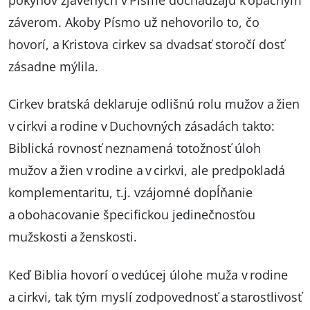
záverom. Akoby Písmo už nehovorilo to, čo
hovorí, a Kristova cirkev sa dvadsať storočí dosť
zásadne mýlila.
Cirkev bratská deklaruje odlišnú rolu mužov a žien
v cirkvi a rodine v Duchovných zásadách takto:
Biblická rovnosť neznamená totožnosť úloh
mužov a žien v rodine a v cirkvi, ale predpokladá
komplementaritu, t.j. vzájomné dopĺňanie
a obohacovanie špecifickou jedinečnosťou
mužskosti a ženskosti.
Keď Biblia hovorí o vedúcej úlohe muža v rodine
a cirkvi, tak tým myslí zodpovednosť a starostlivosť