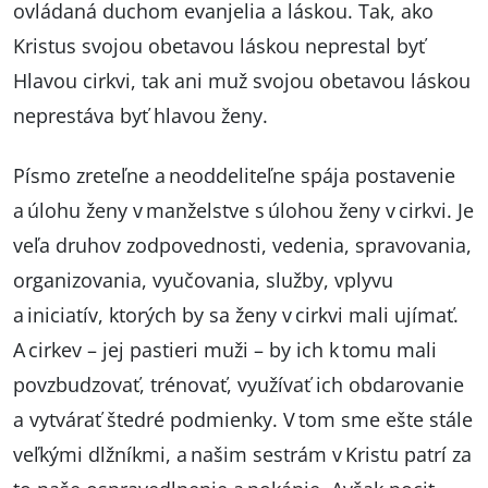
ovládaná duchom evanjelia a láskou. Tak, ako
Kristus svojou obetavou láskou neprestal byť
Hlavou cirkvi, tak ani muž svojou obetavou láskou
neprestáva byť hlavou ženy.
Písmo zreteľne a neoddeliteľne spája postavenie
a úlohu ženy v manželstve s úlohou ženy v cirkvi. Je
veľa druhov zodpovednosti, vedenia, spravovania,
organizovania, vyučovania, služby, vplyvu
a iniciatív, ktorých by sa ženy v cirkvi mali ujímať.
A cirkev – jej pastieri muži – by ich k tomu mali
povzbudzovať, trénovať, využívať ich obdarovanie
a vytvárať štedré podmienky. V tom sme ešte stále
veľkými dlžníkmi, a našim sestrám v Kristu patrí za