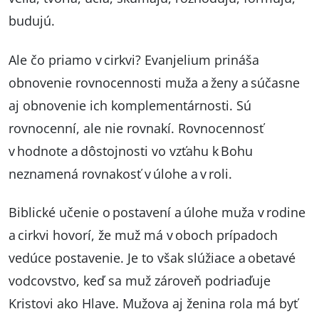
budujú.
Ale čo priamo v cirkvi? Evanjelium prináša
obnovenie rovnocennosti muža a ženy a súčasne
aj obnovenie ich komplementárnosti. Sú
rovnocenní, ale nie rovnakí. Rovnocennosť
v hodnote a dôstojnosti vo vzťahu k Bohu
neznamená rovnakosť v úlohe a v roli.
Biblické učenie o postavení a úlohe muža v rodine
a cirkvi hovorí, že muž má v oboch prípadoch
vedúce postavenie. Je to však slúžiace a obetavé
vodcovstvo, keď sa muž zároveň podriaďuje
Kristovi ako Hlave. Mužova aj ženina rola má byť