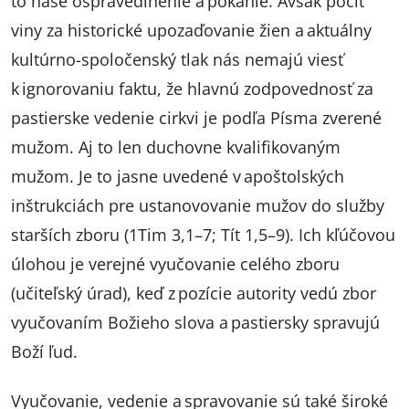
to naše ospravedlnenie a pokánie. Avšak pocit
viny za historické upozaďovanie žien a aktuálny
kultúrno-spoločenský tlak nás nemajú viesť
k ignorovaniu faktu, že hlavnú zodpovednosť za
pastierske vedenie cirkvi je podľa Písma zverené
mužom. Aj to len duchovne kvalifikovaným
mužom. Je to jasne uvedené v apoštolských
inštrukciách pre ustanovovanie mužov do služby
starších zboru (1Tim 3,1–7; Tít 1,5–9). Ich kľúčovou
úlohou je verejné vyučovanie celého zboru
(učiteľský úrad), keď z pozície autority vedú zbor
vyučovaním Božieho slova a pastiersky spravujú
Boží ľud.
Vyučovanie, vedenie a spravovanie sú také široké