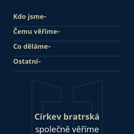
Kdo jsme
Čemu věříme
Co děláme
Ostatní
Církev bratrská
společně věříme