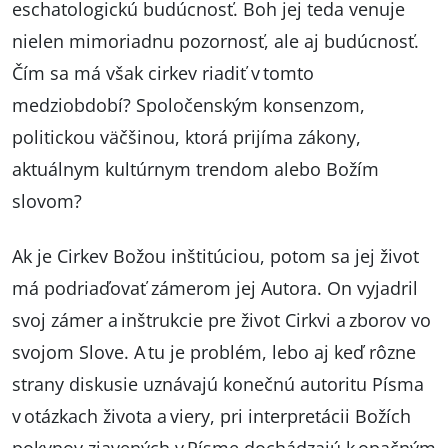
eschatologickú budúcnosť. Boh jej teda venuje
nielen mimoriadnu pozornosť, ale aj budúcnosť.
Čím sa má však cirkev riadiť v tomto
medziobdobí? Spoločenským konsenzom,
politickou väčšinou, ktorá prijíma zákony,
aktuálnym kultúrnym trendom alebo Božím
slovom?
Ak je Cirkev Božou inštitúciou, potom sa jej život
má podriaďovať zámerom jej Autora. On vyjadril
svoj zámer a inštrukcie pre život Cirkvi a zborov vo
svojom Slove. A tu je problém, lebo aj keď rôzne
strany diskusie uznávajú konečnú autoritu Písma
v otázkach života a viery, pri interpretácii Božích
pokynov zjavených v Písme dochádzajú k opačným