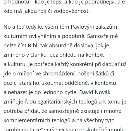
o hodnotu – kdo je lepší a kdo je podřadnější, ale
kdo má jakou roli či zodpovědnost.
No a teď tedy ke všem těm Pavlovým zákazům,
kulturním ovlivněním a podobně. Samozřejmě
nelze číst Bibli tak absurdně doslova, jak je
zmíněno v článku, bez ohledu na kontext
a kulturu. Je potřeba každý konkrétní příklad, ať už
jde o mlčení ve shromáždění, nošení šátků či
pozici staršího, zkoumat odděleně, v kontextu
a neházet je do jednoho pytle. David Novák
zmiňuje řadu egalitariánských teologů a k tomu je
potřeba přidat, že samozřejmě existuje i mnoho
komplementárních teologů a na všechny tyto
„problematické“ verše existuje neskutečně mnoho