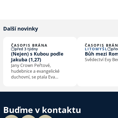
Další novinky
ČASOPIS BRÁNA
ČASOPIS BRÁ
před 3 týdny
LITOMYŠL
pře
(Nejen) s Kubou podle
Bůh mezi Ro
Jakuba (1,27)
Svědectví Evy B
Jany Crown Peřtové,
hudebnice a evangelické
duchovní, se ptala Eva
Macková
Buďme v kontaktu