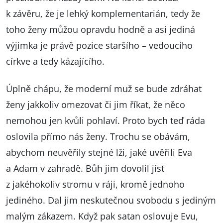
k závěru, že je lehký komplementarián, tedy že
toho ženy můžou opravdu hodně a asi jediná
výjimka je právě pozice staršího – vedoucího
církve a tedy kázajícího.
Úplně chápu, že moderní muž se bude zdráhat
ženy jakkoliv omezovat či jim říkat, že něco
nemohou jen kvůli pohlaví. Proto bych teď ráda
oslovila přímo nás ženy. Trochu se obávám,
abychom neuvěřily stejné lži, jaké uvěřili Eva
a Adam v zahradě. Bůh jim dovolil jíst
z jakéhokoliv stromu v ráji, kromě jednoho
jediného. Dal jim neskutečnou svobodu s jediným
malým zákazem. Když pak satan oslovuje Evu,