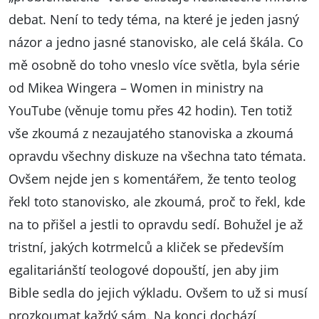
debat. Není to tedy téma, na které je jeden jasný
názor a jedno jasné stanovisko, ale celá škála. Co
mě osobně do toho vneslo více světla, byla série
od Mikea Wingera – Women in ministry na
YouTube (věnuje tomu přes 42 hodin). Ten totiž
vše zkoumá z nezaujatého stanoviska a zkoumá
opravdu všechny diskuze na všechna tato témata.
Ovšem nejde jen s komentářem, že tento teolog
řekl toto stanovisko, ale zkoumá, proč to řekl, kde
na to přišel a jestli to opravdu sedí. Bohužel je až
tristní, jakých kotrmelců a kliček se především
egalitariánští teologové dopouští, jen aby jim
Bible sedla do jejich výkladu. Ovšem to už si musí
prozkoumat každý sám. Na konci dochází