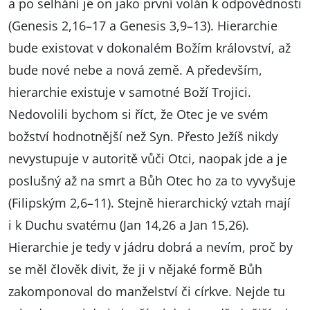
a po selhání je on jako první volán k odpovědnosti
(Genesis 2,16–17 a Genesis 3,9–13). Hierarchie
bude existovat v dokonalém Božím království, až
bude nové nebe a nová země. A především,
hierarchie existuje v samotné Boží Trojici.
Nedovolili bychom si říct, že Otec je ve svém
božství hodnotnější než Syn. Přesto Ježíš nikdy
nevystupuje v autoritě vůči Otci, naopak jde a je
poslušný až na smrt a Bůh Otec ho za to vyvyšuje
(Filipským 2,6–11). Stejně hierarchický vztah mají
i k Duchu svatému (Jan 14,26 a Jan 15,26).
Hierarchie je tedy v jádru dobrá a nevím, proč by
se měl člověk divit, že ji v nějaké formě Bůh
zakomponoval do manželství či církve. Nejde tu