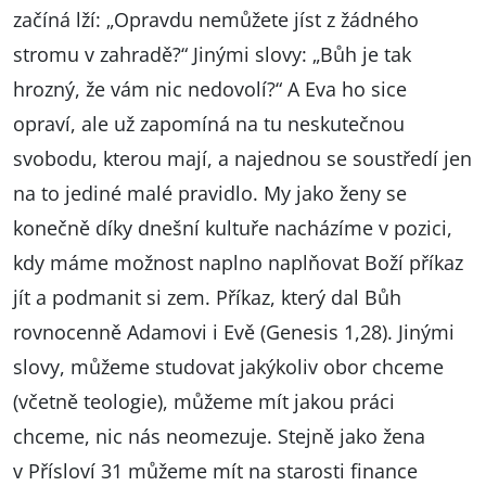
začíná lží: „Opravdu nemůžete jíst z žádného
stromu v zahradě?“ Jinými slovy: „Bůh je tak
hrozný, že vám nic nedovolí?“ A Eva ho sice
opraví, ale už zapomíná na tu neskutečnou
svobodu, kterou mají, a najednou se soustředí jen
na to jediné malé pravidlo. My jako ženy se
konečně díky dnešní kultuře nacházíme v pozici,
kdy máme možnost naplno naplňovat Boží příkaz
jít a podmanit si zem. Příkaz, který dal Bůh
rovnocenně Adamovi i Evě (Genesis 1,28). Jinými
slovy, můžeme studovat jakýkoliv obor chceme
(včetně teologie), můžeme mít jakou práci
chceme, nic nás neomezuje. Stejně jako žena
v Přísloví 31 můžeme mít na starosti finance