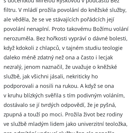
s docentkou Mireiou Ryškovou v podcastu Bez
filtru. V mládí prožila povolání do kněžské služby,
ale věděla, že se ve stávajících pořádcích její
povolání nenaplní. Proto takovému Božímu volání
nerozuměla. Bez hořkosti vypráví o dávné bolesti,
když kdokoli z chlapců, v tajném studiu teologie
daleko méně zdatný než ona a často i lecjak
nezralý, jenom naznačil, že uvažuje o kněžské
službě, jak všichni jásali, nekriticky ho
podporovali a nosili na rukou. A když se ona
v kruhu blízkých svěřila s tím podivným voláním,
dostávalo se jí tvrdých odpovědí, že je pyšná,
zpupná a touží po moci. Prožila život bez rodiny
ve službě mladým lidem jako univerzitní teoložka,