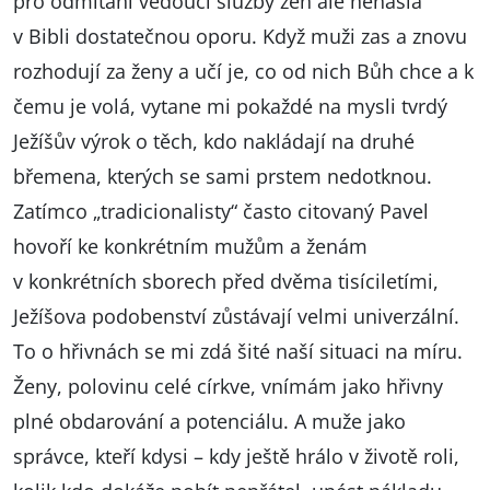
pro odmítání vedoucí služby žen ale nenašla
v Bibli dostatečnou oporu. Když muži zas a znovu
rozhodují za ženy a učí je, co od nich Bůh chce a k
čemu je volá, vytane mi pokaždé na mysli tvrdý
Ježíšův výrok o těch, kdo nakládají na druhé
břemena, kterých se sami prstem nedotknou.
Zatímco „tradicionalisty“ často citovaný Pavel
hovoří ke konkrétním mužům a ženám
v konkrétních sborech před dvěma tisíciletími,
Ježíšova podobenství zůstávají velmi univerzální.
To o hřivnách se mi zdá šité naší situaci na míru.
Ženy, polovinu celé církve, vnímám jako hřivny
plné obdarování a potenciálu. A muže jako
správce, kteří kdysi – kdy ještě hrálo v životě roli,