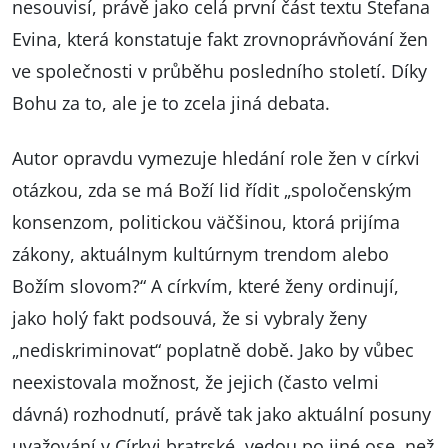
nesouvisí, právě jako celá první část textu Štefana
Evina, která konstatuje fakt zrovnoprávňování žen
ve společnosti v průběhu posledního století. Díky
Bohu za to, ale je to zcela jiná debata.
Autor opravdu vymezuje hledání role žen v církvi
otázkou, zda se má Boží lid řídit „spoločenským
konsenzom, politickou väčšinou, ktorá prijíma
zákony, aktuálnym kultúrnym trendom alebo
Božím slovom?“ A církvím, které ženy ordinují,
jako holý fakt podsouvá, že si vybraly ženy
„nediskriminovat“ poplatně době. Jako by vůbec
neexistovala možnost, že jejich (často velmi
dávná) rozhodnutí, právě tak jako aktuální posuny
uvažování v Církvi bratrské, vedou po jiné ose, než