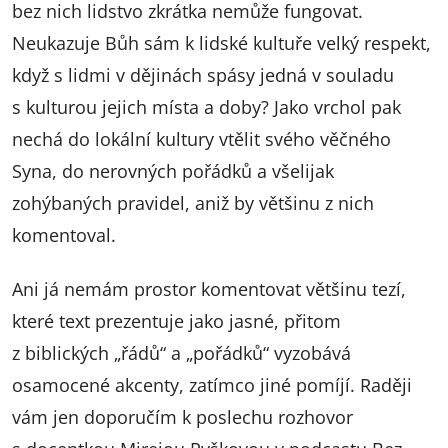
bez nich lidstvo zkrátka nemůže fungovat.
Neukazuje Bůh sám k lidské kultuře velký respekt,
když s lidmi v dějinách spásy jedná v souladu
s kulturou jejich místa a doby? Jako vrchol pak
nechá do lokální kultury vtělit svého věčného
Syna, do nerovných pořádků a všelijak
zohýbaných pravidel, aniž by většinu z nich
komentoval.
Ani já nemám prostor komentovat většinu tezí,
které text prezentuje jako jasné, přitom
z biblických „řádů“ a „pořádků“ vyzobává
osamocené akcenty, zatímco jiné pomíjí. Raději
vám jen doporučím k poslechu rozhovor