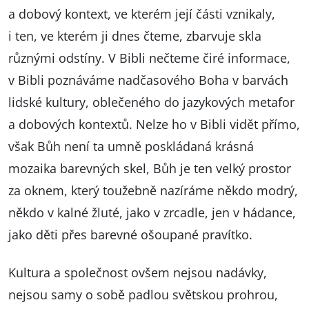
a dobový kontext, ve kterém její části vznikaly,
i ten, ve kterém ji dnes čteme, zbarvuje skla
různými odstíny. V Bibli nečteme čiré informace,
v Bibli poznáváme nadčasového Boha v barvách
lidské kultury, oblečeného do jazykových metafor
a dobových kontextů. Nelze ho v Bibli vidět přímo,
však Bůh není ta umně poskládaná krásná
mozaika barevných skel, Bůh je ten velký prostor
za oknem, který toužebně nazíráme někdo modrý,
někdo v kalné žluté, jako v zrcadle, jen v hádance,
jako děti přes barevné ošoupané pravítko.
Kultura a společnost ovšem nejsou nadávky,
nejsou samy o sobě padlou světskou prohrou,