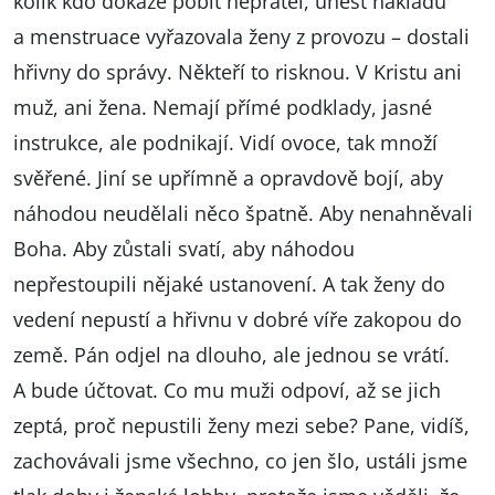
kolik kdo dokáže pobít nepřátel, unést nákladu
a menstruace vyřazovala ženy z provozu – dostali
hřivny do správy. Někteří to risknou. V Kristu ani
muž, ani žena. Nemají přímé podklady, jasné
instrukce, ale podnikají. Vidí ovoce, tak množí
svěřené. Jiní se upřímně a opravdově bojí, aby
náhodou neudělali něco špatně. Aby nenahněvali
Boha. Aby zůstali svatí, aby náhodou
nepřestoupili nějaké ustanovení. A tak ženy do
vedení nepustí a hřivnu v dobré víře zakopou do
země. Pán odjel na dlouho, ale jednou se vrátí.
A bude účtovat. Co mu muži odpoví, až se jich
zeptá, proč nepustili ženy mezi sebe? Pane, vidíš,
zachovávali jsme všechno, co jen šlo, ustáli jsme