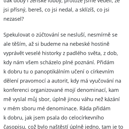
tlak doby i ženské lobby, protože jsme věděli, že
jsi přísný, bereš, co jsi nedal, a sklízíš, co jsi
nezasel?
Spekulovat o zúčtování se nesluší, nesmírně se
ale těším, až si budeme na nebeské hostině
vyprávět veselé historky z padlého světa, z dob,
kdy nám všem scházelo plné poznání. Přidám
k dobru tu o panoptikálním učení o církevním
dělení pravomocí a autorit, kdy má vyučování na
konferenci organizované mojí denominací, kam
mě vyslal můj sbor, úplně jinou váhu než kázání
v mém sboru mé denominace. Ráda přidám
k dobru, jak jsem psala do celocírkevního
časopisu, což bylo naštěstí úplně jedno, tam je to