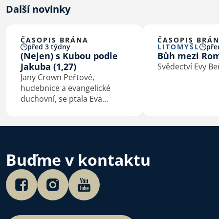
Další novinky
ČASOPIS BRÁNA
ČASOPIS BRÁ
před 3 týdny
LITOMYŠL
pře
(Nejen) s Kubou podle
Bůh mezi Ro
Jakuba (1,27)
Svědectví Evy B
Jany Crown Peřtové,
hudebnice a evangelické
duchovní, se ptala Eva
Macková
Buďme v kontaktu