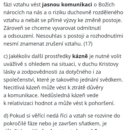
fázi vztahu vést
jasnou komunikaci
o Božích
nárocích na nás a o riziku duchovně rozděleného
vztahu a nebát se přímé výzvy ke změně postoje.
Zároveň se chceme vyvarovat odmítnutí
a odsouzení. Nesouhlas s postoji a rozhodnutími
nesmí znamenat zrušení vztahu. (17)
c) Jakékoliv další prostředky
kázně
je nutné volit
uvážlivě s ohledem na situaci, v duchu Kristovy
lásky a zodpovědnosti za dotyčného i za
společenství, které je takového jednání svědkem.
Necitlivá kázeň může vést k ztrátě důvěry
a komunikace. Nedůsledná kázeň vede
k relativizaci hodnot a může vést k pohoršení.
d) Pokud si věřící nedá říci a vztah se rozvine do
pokročilé fáze nebo je završen sňatkem, je