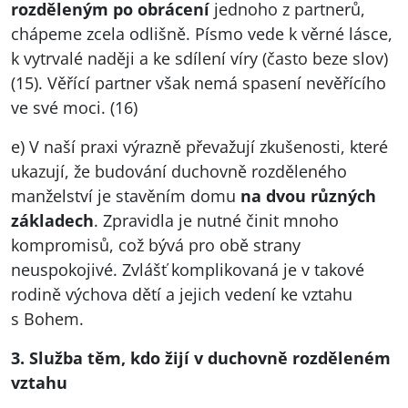
rozděleným po obrácení
jednoho z partnerů,
chápeme zcela odlišně. Písmo vede k věrné lásce,
k vytrvalé naději a ke sdílení víry (často beze slov)
(15). Věřící partner však nemá spasení nevěřícího
ve své moci. (16)
e) V naší praxi výrazně převažují zkušenosti, které
ukazují, že budování duchovně rozděleného
manželství je stavěním domu
na dvou různých
základech
. Zpravidla je nutné činit mnoho
kompromisů, což bývá pro obě strany
neuspokojivé. Zvlášť komplikovaná je v takové
rodině výchova dětí a jejich vedení ke vztahu
s Bohem.
3. Služba těm, kdo žijí v duchovně rozděleném
vztahu