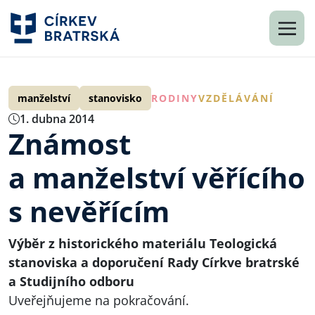
manželství
stanovisko
RODINY
VZDĚLÁVÁNÍ
1. dubna 2014
Známost
a manželství věřícího
s nevěřícím
Výběr z historického materiálu Teologická
stanoviska a doporučení Rady Církve bratrské
a Studijního odboru
Uveřejňujeme na pokračování.