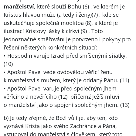
manželství
, které slouží Bohu (6) , ve kterém je
Kristus hlavou muže (a tedy i ženy)(7) , kde se
uskutečňuje společná modlitba (8), a které je
ilustrací Kristovy lásky k církvi (9) . Toto
jednoznačné směřování je potvrzeno i pokyny pro
řešení některých konkrétních situací:
• Hospodin varuje Izrael před smíšenými sňatky.
(10)
• Apoštol Pavel vede ovdovělou věřící ženu
k manželství s mužem, který je oddaný Pánu. (11)
• Apoštol Pavel varuje před společným jhem
věřícího a nevěřícího (12), přičemž Ježíš mluví
o manželství jako o spojení společným jhem. (13)
b) Je tedy zřejmé, že Boží vůlí je, aby ten, kdo
vyznává Krista jako svého Zachránce a Pána,
vstupoval do manželství s člověkem, který toto