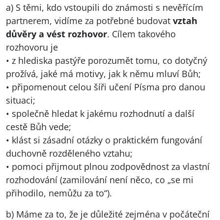
a) S těmi, kdo vstoupili do známosti s nevěřícím
partnerem, vidíme za potřebné budovat
vztah
důvěry a vést rozhovor
. Cílem takového
rozhovoru je
• z hlediska pastýře porozumět tomu, co dotyčný
prožívá, jaké má motivy, jak k němu mluví Bůh;
• připomenout celou šíři učení Písma pro danou
situaci;
• společně hledat k jakému rozhodnutí a další
cestě Bůh vede;
• klást si zásadní otázky o praktickém fungování
duchovně rozděleného vztahu;
• pomoci přijmout plnou zodpovědnost za vlastní
rozhodování (zamilování není něco, co „se mi
přihodilo, nemůžu za to“).
b) Máme za to, že je důležité zejména v počáteční