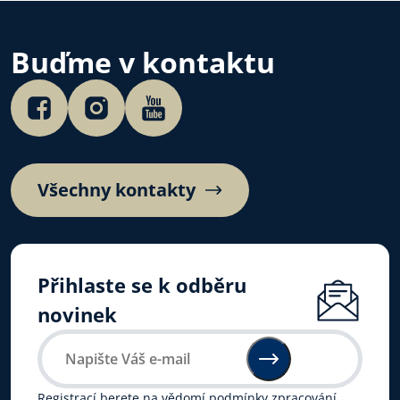
na výchovné tipy 
je “ušít na míru”
dětem, se můžet
Buďme v kontaktu
s moderátorkou
Všechny kontakty
Přihlaste se k odběru
novinek
Registrací berete na vědomí
podmínky zpracování