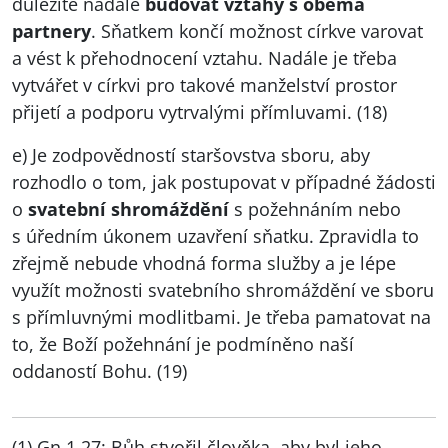
důležité nadále
budovat vztahy s oběma
partnery
. Sňatkem končí možnost církve varovat
a vést k přehodnocení vztahu. Nadále je třeba
vytvářet v církvi pro takové manželství prostor
přijetí a podporu vytrvalými přímluvami. (18)
e) Je zodpovědností staršovstva sboru, aby
rozhodlo o tom, jak postupovat v případné žádosti
o
svatební shromáždění
s požehnáním nebo
s úředním úkonem uzavření sňatku. Zpravidla to
zřejmě nebude vhodná forma služby a je lépe
využít možnosti svatebního shromáždění ve sboru
s přímluvnými modlitbami. Je třeba pamatovat na
to, že Boží požehnání je podmíněno naší
oddaností Bohu. (19)
(1) Gn 1,27: Bůh stvořil člověka, aby byl jeho