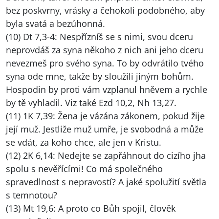
bez poskvrny, vrásky a čehokoli podobného, aby
byla svatá a bezúhonná.
(10) Dt 7,3-4: Nespřízníš se s nimi, svou dceru
neprovdáš za syna někoho z nich ani jeho dceru
nevezmeš pro svého syna. To by odvrátilo tvého
syna ode mne, takže by sloužili jiným bohům.
Hospodin by proti vám vzplanul hněvem a rychle
by tě vyhladil. Viz také Ezd 10,2, Nh 13,27.
(11) 1K 7,39: Žena je vázána zákonem, pokud žije
její muž. Jestliže muž umře, je svobodná a může
se vdát, za koho chce, ale jen v Kristu.
(12) 2K 6,14: Nedejte se zapřáhnout do cizího jha
spolu s nevěřícími! Co má společného
spravedlnost s nepravostí? A jaké spolužití světla
s temnotou?
(13) Mt 19,6: A proto co Bůh spojil, člověk