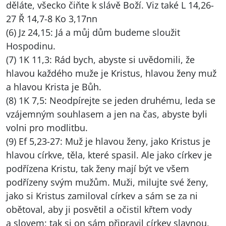
děláte, všecko čiňte k slávě Boží. Viz také L 14,26-
27 Ř 14,7-8 Ko 3,17nn
(6) Jz 24,15: Já a můj dům budeme sloužit
Hospodinu.
(7) 1K 11,3: Rád bych, abyste si uvědomili, že
hlavou každého muže je Kristus, hlavou ženy muž
a hlavou Krista je Bůh.
(8) 1K 7,5: Neodpírejte se jeden druhému, leda se
vzájemným souhlasem a jen na čas, abyste byli
volni pro modlitbu.
(9) Ef 5,23-27: Muž je hlavou ženy, jako Kristus je
hlavou církve, těla, které spasil. Ale jako církev je
podřízena Kristu, tak ženy mají být ve všem
podřízeny svým mužům. Muži, milujte své ženy,
jako si Kristus zamiloval církev a sám se za ni
obětoval, aby ji posvětil a očistil křtem vody
a slovem; tak si on sám připravil církev slavnou,