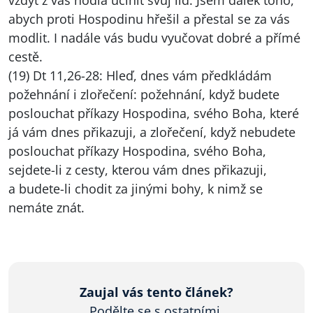
vždyť z vás hodlá učinit svůj lid. Jsem dalek toho,
abych proti Hospodinu hřešil a přestal se za vás
modlit. I nadále vás budu vyučovat dobré a přímé
cestě.
(19) Dt 11,26-28: Hleď, dnes vám předkládám
požehnání i zlořečení: požehnání, když budete
poslouchat příkazy Hospodina, svého Boha, které
já vám dnes přikazuji, a zlořečení, když nebudete
poslouchat příkazy Hospodina, svého Boha,
sejdete-li z cesty, kterou vám dnes přikazuji,
a budete-li chodit za jinými bohy, k nimž se
nemáte znát.
Zaujal vás tento článek?
Podělte se s ostatními.