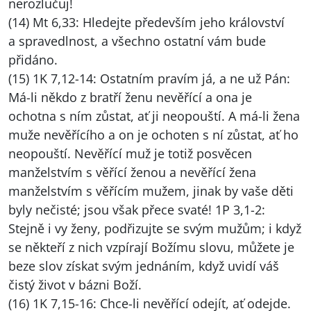
nerozlučuj!
(14) Mt 6,33: Hledejte především jeho království
a spravedlnost, a všechno ostatní vám bude
přidáno.
(15) 1K 7,12-14: Ostatním pravím já, a ne už Pán:
Má-li někdo z bratří ženu nevěřící a ona je
ochotna s ním zůstat, ať ji neopouští. A má-li žena
muže nevěřícího a on je ochoten s ní zůstat, ať ho
neopouští. Nevěřící muž je totiž posvěcen
manželstvím s věřící ženou a nevěřící žena
manželstvím s věřícím mužem, jinak by vaše děti
byly nečisté; jsou však přece svaté! 1P 3,1-2:
Stejně i vy ženy, podřizujte se svým mužům; i když
se někteří z nich vzpírají Božímu slovu, můžete je
beze slov získat svým jednáním, když uvidí váš
čistý život v bázni Boží.
(16) 1K 7,15-16: Chce-li nevěřící odejít, ať odejde.