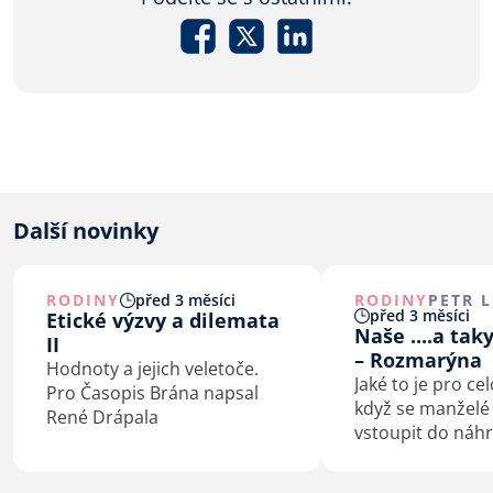
Další novinky
RODINY
před 3 měsíci
RODINY
PETR 
před 3 měsíci
Etické výzvy a dilemata
Naše ....a tak
II
– Rozmarýna
Hodnoty a jejich veletoče.
Jaké to je pro ce
Pro Časopis Brána napsal
když se manžel
René Drápala
vstoupit do náh
rodičovské péče?
osobní zkušenost