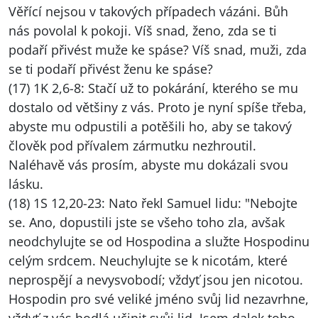
Věřící nejsou v takových případech vázáni. Bůh
nás povolal k pokoji. Víš snad, ženo, zda se ti
podaří přivést muže ke spáse? Víš snad, muži, zda
se ti podaří přivést ženu ke spáse?
(17) 1K 2,6-8: Stačí už to pokárání, kterého se mu
dostalo od většiny z vás. Proto je nyní spíše třeba,
abyste mu odpustili a potěšili ho, aby se takový
člověk pod přívalem zármutku nezhroutil.
Naléhavě vás prosím, abyste mu dokázali svou
lásku.
(18) 1S 12,20-23: Nato řekl Samuel lidu: "Nebojte
se. Ano, dopustili jste se všeho toho zla, avšak
neodchylujte se od Hospodina a služte Hospodinu
celým srdcem. Neuchylujte se k nicotám, které
neprospějí a nevysvobodí; vždyť jsou jen nicotou.
Hospodin pro své veliké jméno svůj lid nezavrhne,