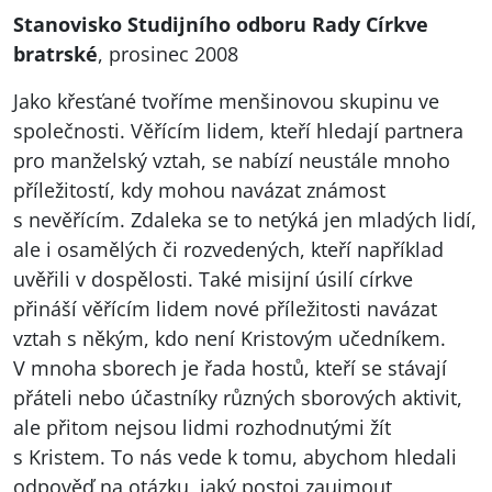
Stanovisko Studijního odboru Rady Církve
bratrské
, prosinec 2008
Jako křesťané tvoříme menšinovou skupinu ve
společnosti. Věřícím lidem, kteří hledají partnera
pro manželský vztah, se nabízí neustále mnoho
příležitostí, kdy mohou navázat známost
s nevěřícím. Zdaleka se to netýká jen mladých lidí,
ale i osamělých či rozvedených, kteří například
uvěřili v dospělosti. Také misijní úsilí církve
přináší věřícím lidem nové příležitosti navázat
vztah s někým, kdo není Kristovým učedníkem.
V mnoha sborech je řada hostů, kteří se stávají
přáteli nebo účastníky různých sborových aktivit,
ale přitom nejsou lidmi rozhodnutými žít
s Kristem. To nás vede k tomu, abychom hledali
odpověď na otázku, jaký postoj zaujmout