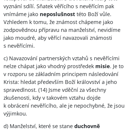
vyznání sdílí. Sňatek věřícího s nevěřícím pak
vnímáme jako
neposlušnost
této Boží vůle.
Vzhledem k tomu, že známost chápeme jako
zodpovědnou přípravu na manželství, nevidíme
jako moudré, aby věřící navazovali známosti
s nevěřícími.
c) Navazování partnerských vztahů s nevěřícími
nelze chápat jako vhodný prostředek
misie
. Je to
v rozporu se základním principem následování
Krista: hledat především Boží království a jeho
spravedlnost. (14) Jsme vděční za všechny
zkušenosti, kdy v takovém vztahu dojde
k obrácení nevěřícího, ale je nepochybné, že jsou
výjimkou.
d) Manželství, které se stane
duchovně