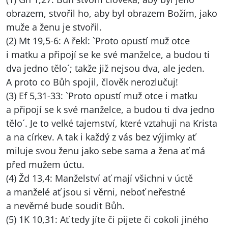
obrazem, stvořil ho, aby byl obrazem Božím, jako
muže a ženu je stvořil.
(2) Mt 19,5-6: A řekl: `Proto opustí muž otce
i matku a připojí se ke své manželce, a budou ti
dva jedno tělo´; takže již nejsou dva, ale jeden.
A proto co Bůh spojil, člověk nerozlučuj!
(3) Ef 5,31-33: `Proto opustí muž otce i matku
a připojí se k své manželce, a budou ti dva jedno
tělo´. Je to velké tajemství, které vztahuji na Krista
a na církev. A tak i každý z vás bez výjimky ať
miluje svou ženu jako sebe sama a žena ať má
před mužem úctu.
(4) Žd 13,4: Manželství ať mají všichni v úctě
a manželé ať jsou si věrni, neboť neřestné
a nevěrné bude soudit Bůh.
(5) 1K 10,31: Ať tedy jíte či pijete či cokoli jiného